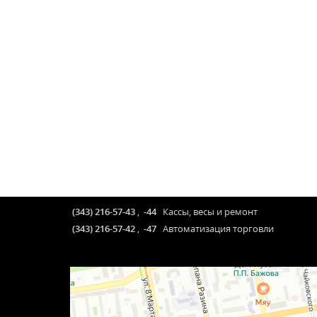
(343) 216-57-43
,
-44
Кассы, весы и ремонт
(343) 216-57-42
,
-47
Автоматизация торговли