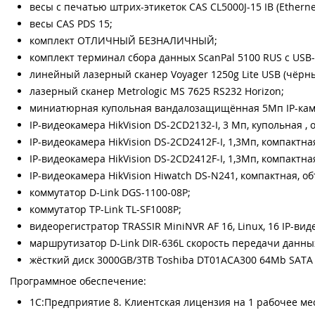
весы с печатью штрих-этикеток CAS CL5000J-15 IB (Etherne
весы CAS PDS 15;
комплект ОТЛИЧНЫЙ БЕЗНАЛИЧНЫЙ;
комплект терминал сбора данных ScanPal 5100 RUS с USB
линейный лазерный сканер Voyager 1250g Lite USB (чёрны
лазерный сканер Metrologic MS 7625 RS232 Horizon;
миниатюрная купольная вандалозащищённая 5Мп IP-камер
IP-видеокамера HikVision DS-2CD2132-I, 3 Мп, купольная ,
IP-видеокамера HikVision DS-2CD2412F-I, 1,3Мп, компактна
IP-видеокамера HikVision DS-2CD2412F-I, 1,3Мп, компактна
IP-видеокамера HikVision Hiwatch DS-N241, компактная, о
коммутатор D-Link DGS-1100-08P;
коммутатор TP-Link TL-SF1008P;
видеорегистратор TRASSIR MiniNVR AF 16, Linux, 16 IP-вид
маршрутизатор D-Link DIR-636L скорость передачи данны
жёсткий диск 3000GB/3TB Toshiba DT01ACA300 64Mb SATA 
Программное обеспечение:
1С:Предприятие 8. Клиентская лицензия на 1 рабочее ме