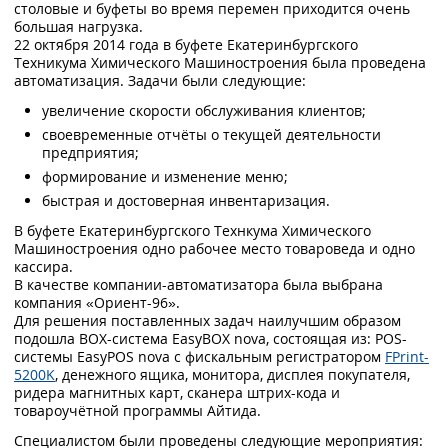
столовые и буфеты во время перемен приходится очень
большая нагрузка.
22 октября 2014 года в буфете Екатеринбургского
Техникума Химического Машиностроения была проведена
автоматизация. Задачи были следующие:
увеличение скорости обслуживания клиентов;
своевременные отчёты о текущей деятельности
предприятия;
формирование и изменение меню;
быстрая и достоверная инвентаризация.
В буфете Екатеринбургского Технкума Химического
Машиностроения одно рабочее место товароведа и одно
кассира.
В качестве компании-автоматизатора была выбрана
компания «Ориент-96».
Для решения поставленных задач наилучшим образом
подошла BOX-система EasyBOX nova, состоящая из: POS-
системы EasyPOS nova с фискальным регистратором
FPrint-
5200K
, денежного ящика, монитора, дисплея покупателя,
ридера магнитных карт, сканера штрих-кода и
товароучётной программы Айтида.
Специалистом были проведены следующие мероприятия: