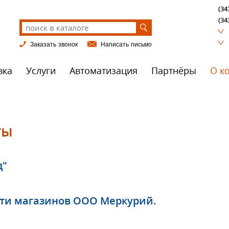
(34
(34
Заказать звонок
Написать письмо
вка
Услуги
Автоматизация
Партнёры
О к
ты
д"
ети магазинов ООО Меркурий.