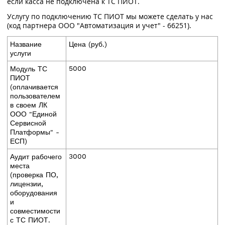
если касса не подключена к ТС ПИОТ.
Услугу по подключению ТС ПИОТ мы можете сделать у нас
(код партнера ООО "Автоматизация и учет" - 66251).
Название
Цена (руб.)
услуги
5000
Модуль ТС
ПИОТ
(оплачивается
пользователем
в своем ЛК
ООО "Единой
Сервисной
Платформы" -
ЕСП)
3000
Аудит рабочего
места
(проверка ПО,
лицензии,
оборудования
и
совместимости
с ТС ПИОТ.