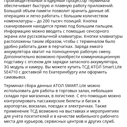
Производительный 4-ядерный процессор терминала
обеспечивает быструю и плавную работу приложений.
Большой объем памяти позволит хранить данные об
операциях и легко работать с большим количеством
номенклатуры – до 200 тысяч позиций. Кнопка
сканирования находится прямо под большим пальцем.
Информацию можно вводить с помощью сенсорного
экрана или русскоязычной клавиатуры. Кнопки клавиатуры
расположены таким образом, чтобы с терминалом было
удобно работать даже в перчатках. Заряда емкого
аккумулятора хватит на полноценную рабочую смену.
Дополнительно возможно приобрести коммуникационную
подставку с отсеком для зарядки запасного аккумулятора,
3G модуль и камеру. Вы можете купить ТСД АТОЛ Smart.Lite
SE4710 с доставкой по Екатеринбургу или оформить
самовывоз.
Терминал сбора данных АТОЛ SMART.Lite можно
использовать для работы в торговых залах, небольших
складах при магазинах, в логистике. С его помощью можно
контролировать пассажирские билеты и багаж в
аэропортах, вокзалах, поездах и электричках. Также
применение ТСД возможно на выставках и мероприятиях
для учёта посетителей и в качестве мобильного рабочего
места для курьеров, сервисных центров и других служб.