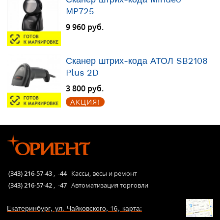
MP725
9 960 руб.
Сканер штрих-кода АТОЛ SB2108
Plus 2D
3 800 руб.
АКЦИЯ!
(343) 216-57-43
,
-44
Кассы, весы и ремонт
(343) 216-57-42
,
-47
Автоматизация торговли
Екатеринбург, ул. Чайковского, 16, карта: