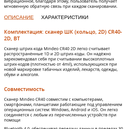
вибрационное, благодаря этому, пользователь получает
мгновенную обратную связь при каждом сканировании.
ОПИСАНИЕ
ХАРАКТЕРИСТИКИ
Комплектация: сканер ШК (кольцо, 2D) CR40-
2D, BT
Сканер штрих-кода Mindeo CR40 2D легко считывает
распространённые 1D и 2D штрих-коды. Он надёжно
зарекомендовал себя при считывании высокоплотных
штрих-кодов (плотностью от 4mil), использующихся при
новой маркировке табачных изделий, лекарств, одежды,
обуви и алкоголя.
Совместимость
Сканер Mindeo CR40 совместим с компьютерами,
смартфонами, планшетами работающие под управлением
операционных систем: Windows, Android и iOS. Он легко
соединяется с любым из перечисленных устройств при
помощи
Bluetooth 4.0, обеспечивая передачу данных в пределах 30