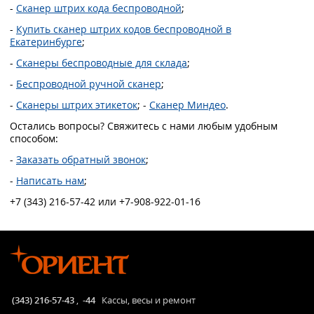
-
Сканер штрих кода беспроводной
;
-
Купить сканер штрих кодов беспроводной в
Екатеринбурге
;
-
Сканеры беспроводные для склада
;
-
Беспроводной ручной сканер
;
-
Сканеры штрих этикеток
; -
Сканер Миндео
.
Остались вопросы? Свяжитесь с нами любым удобным
способом:
-
Заказать обратный звонок
;
-
Написать нам
;
+7 (343) 216-57-42 или +7-908-922-01-16
(343) 216-57-43
,
-44
Кассы, весы и ремонт