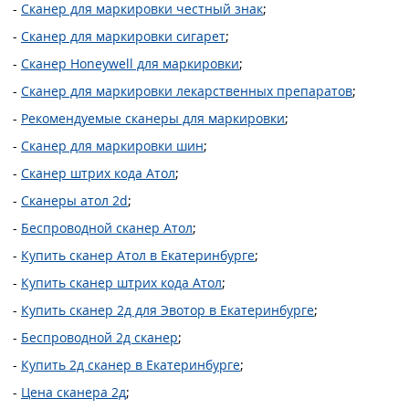
-
Сканер для маркировки честный знак
;
-
Сканер для маркировки сигарет
;
-
Сканер Honeywell для маркировки
;
-
Сканер для маркировки лекарственных препаратов
;
-
Рекомендуемые сканеры для маркировки
;
-
Сканер для маркировки шин
;
-
Сканер штрих кода Атол
;
-
Сканеры атол 2d
;
-
Беспроводной сканер Атол
;
-
Купить сканер Атол в Екатеринбурге
;
-
Купить сканер штрих кода Атол
;
-
Купить сканер 2д для Эвотор в Екатеринбурге
;
-
Беспроводной 2д сканер
;
-
Купить 2д сканер в Екатеринбурге
;
-
Цена сканера 2д
;