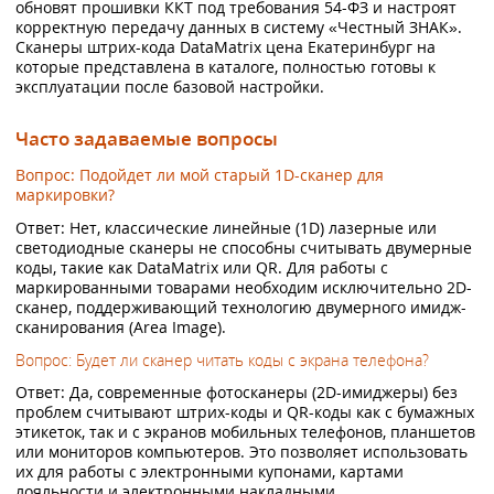
обновят прошивки ККТ под требования 54-ФЗ и настроят
корректную передачу данных в систему «Честный ЗНАК».
Сканеры штрих-кода DataMatrix цена Екатеринбург на
которые представлена в каталоге, полностью готовы к
эксплуатации после базовой настройки.
Часто задаваемые вопросы
Вопрос: Подойдет ли мой старый 1D-сканер для
маркировки?
Ответ: Нет, классические линейные (1D) лазерные или
светодиодные сканеры не способны считывать двумерные
коды, такие как DataMatrix или QR. Для работы с
маркированными товарами необходим исключительно 2D-
сканер, поддерживающий технологию двумерного имидж-
сканирования (Area Image).
Вопрос: Будет ли сканер читать коды с экрана телефона?
Ответ: Да, современные фотосканеры (2D-имиджеры) без
проблем считывают штрих-коды и QR-коды как с бумажных
этикеток, так и с экранов мобильных телефонов, планшетов
или мониторов компьютеров. Это позволяет использовать
их для работы с электронными купонами, картами
лояльности и электронными накладными.