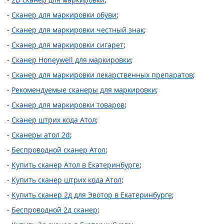
-
Сканер для маркировки обуви
;
-
Сканер для маркировки честный знак
;
-
Сканер для маркировки сигарет
;
-
Сканер Honeywell для маркировки
;
-
Сканер для маркировки лекарственных препаратов
;
-
Рекомендуемые сканеры для маркировки
;
-
Сканер для маркировки товаров
;
-
Сканер штрих кода Атол
;
-
Сканеры атол 2d
;
-
Беспроводной сканер Атол
;
-
Купить сканер Атол в Екатеринбурге
;
-
Купить сканер штрих кода Атол
;
-
Купить сканер 2д для Эвотор в Екатеринбурге
;
-
Беспроводной 2д сканер
;