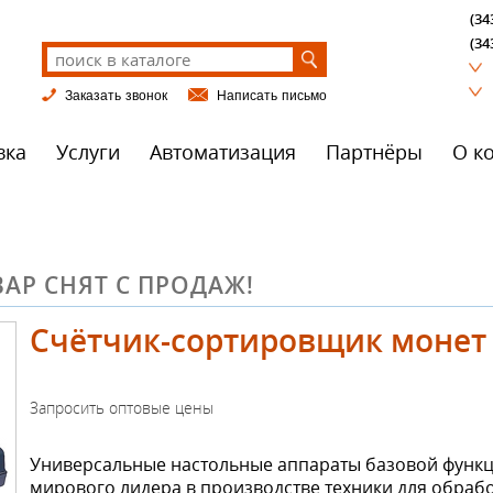
(34
(34
Заказать звонок
Написать письмо
вка
Услуги
Автоматизация
Партнёры
О к
АР СНЯТ С ПРОДАЖ!
Счётчик-сортировщик монет S
Универсальные настольные аппараты базовой функци
мирового лидера в производстве техники для обрабо