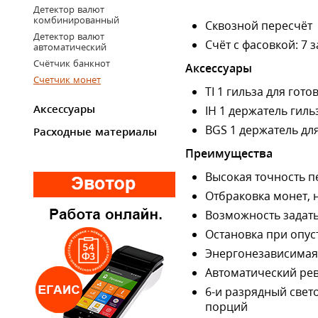
Детектор валют
комбинированный
Сквозной пересчёт
Детектор валют
Счёт с фасовкой: 7
автоматический
Счётчик банкнот
Аксессуары
Счетчик монет
TI 1 гильза для гот
Аксессуары
IH 1 держатель гильз
BGS 1 держатель дл
Расходные материалы
Преимущества
Высокая точность п
Отбраковка монет,
Возможность задать
Остановка при опус
Энергонезависимая 
Автоматический рев
6-и разрядный cвет
порций