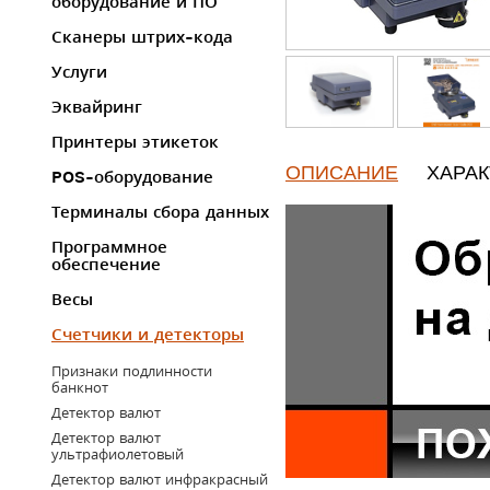
оборудование и ПО
Сканеры штрих-кода
Услуги
Эквайринг
Принтеры этикеток
ОПИСАНИЕ
ХАРА
POS-оборудование
Терминалы сбора данных
Программное
обеспечение
Весы
Счетчики и детекторы
Признаки подлинности
банкнот
Детектор валют
Детектор валют
ультрафиолетовый
Детектор валют инфракрасный