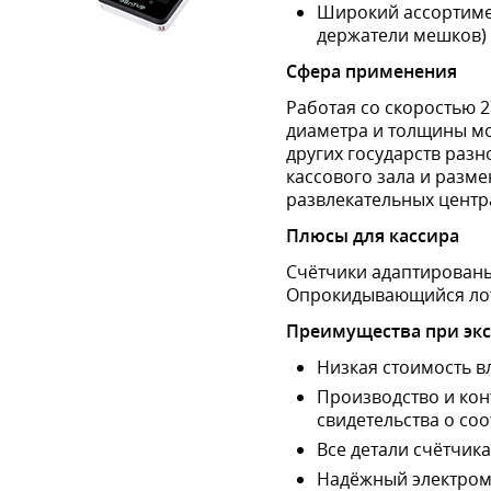
Широкий ассортимен
держатели мешков)
Сфера применения
Работая со скоростью 2
диаметра и толщины мо
других государств раз
кассового зала и разме
развлекательных центр
Плюсы для кассира
Счётчики адаптированы
Опрокидывающийся лото
Преимущества при эк
Низкая стоимость в
Производство и кон
свидетельства о со
Все детали счётчика
Надёжный электром