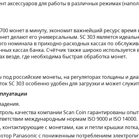
т аксессуаров для работы в различных режимах (наполн
700 монет в минуту, экономит важнейший ресурс время 
нет делают его универсальным. SC 303 является идеаль
ного номинала в приходно-расходных кассах по обслуж
нных кассах банка. Счётчик также широко используется 
ах везде, где необходима быстрая обработка монет.
 под российские монеты, на регуляторах толщины и ди
к SC 303 особенно удобен для загрузки и может служи
сплуатации
ладения.
троль качества компании Scan Coin гарантированы оп
ответствии международным нормам ISO 9000 и ISO 14000.
, контактирующие с монетами, как и петли крышки лотка
отор Panasonic с пониженным потреблением электропи