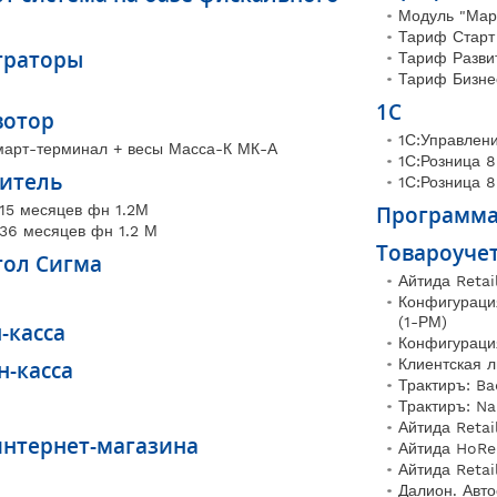
Модуль "Мар
Тариф Старт
траторы
Тариф Разви
Тариф Бизне
1С
вотор
1С:Управлен
арт-терминал + весы Масса-К МК-А
1С:Розница 8
итель
1С:Розница 
15 месяцев фн 1.2М
Программа
36 месяцев фн 1.2 М
Товароучет
тол Сигма
Айтида Retai
Конфигураци
(1-РМ)
-касса
Конфигураци
Клиентская 
-касса
Трактиръ: Ba
Трактиръ: N
Айтида Retai
интернет-магазина
Айтида HoRe
Айтида Retai
Далион. Авто