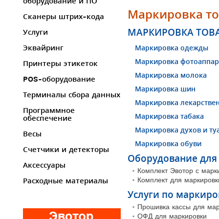
оборудование и ПО
Маркировка т
Сканеры штрих-кода
МАРКИРОВКА ТОВ
Услуги
Маркировка одежды
Эквайринг
Маркировка фотоаппар
Принтеры этикеток
Маркировка молока
POS-оборудование
Маркировка шин
Терминалы сбора данных
Маркировка лекарстве
Программное
Маркировка табака
обеспечение
Маркировка духов и ту
Весы
Маркировка обуви
Счетчики и детекторы
Оборудование для
Аксессуары
Комплект Эвотор с марк
Комплект для маркировк
Расходные материалы
Услуги по маркиро
Прошивка кассы для мар
ОФД для маркировки