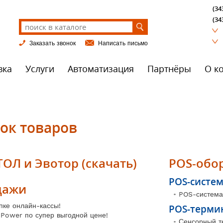
(34
(34
Заказать звонок
Написать письмо
вка
Услуги
Автоматизация
Партнёры
О к
ок товаров
ОЛ и Эвотор (скачать)
POS-обо
POS-систе
дажи
POS-система
пке онлайн-кассы!
POS-терми
Power по супер выгодной цене!
Сенсорный т