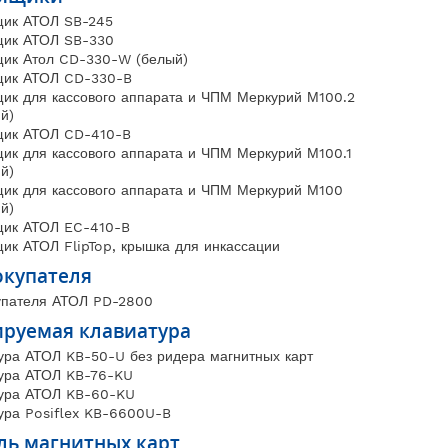
ик АТОЛ SB-245
щик АТОЛ SB-330
ик Атол CD-330-W (белый)
щик АТОЛ CD-330-B
ик для кассового аппарата и ЧПМ Меркурий М100.2
й)
щик АТОЛ CD-410-B
ик для кассового аппарата и ЧПМ Меркурий М100.1
й)
ик для кассового аппарата и ЧПМ Меркурий М100
й)
щик АТОЛ EC-410-B
ик АТОЛ FlipTop, крышка для инкассации
окупателя
упателя АТОЛ PD-2800
руемая клавиатура
ура АТОЛ KB-50-U без ридера магнитных карт
ура АТОЛ KB-76-KU
ура АТОЛ KB-60-KU
ура Posiflex KB-6600U-B
ль магнитных карт