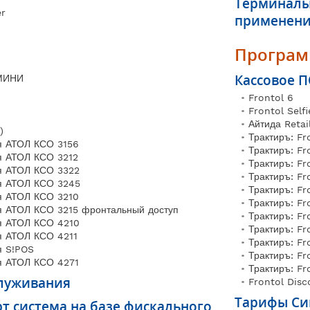
Терминалы
er
применен
Програм
Кассовое ПО
МИНИ
Frontol 6
Frontol Selfi
Айтида Retai
)
Трактиръ: Fr
я АТОЛ КСО 3156
Трактиръ: Fr
я АТОЛ КСО 3212
Трактиръ: F
я АТОЛ КСО 3322
Трактиръ: Fr
я АТОЛ КСО 3245
Трактиръ: Fr
я АТОЛ КСО 3210
Трактиръ: Fr
я АТОЛ КСО 3215 фронтальный доступ
Трактиръ: Fr
я АТОЛ КСО 4210
Трактиръ: Fr
я АТОЛ КСО 4211
Трактиръ: Fr
я S!POS
Трактиръ: Fr
я АТОЛ КСО 4271
Трактиръ: Fr
служивания
Frontol Disc
Тарифы Си
рт система на базе фискального