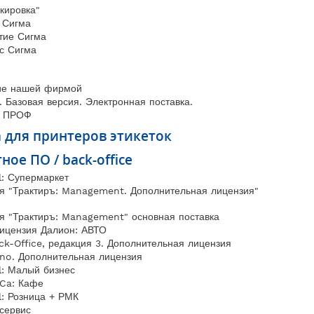
кировка"
 Сигма
тие Сигма
с Сигма
ие нашей фирмой
. Базовая версия. Электронная поставка.
8 ПРОФ
 для принтеров этикеток
ное ПО / back-office
l: Супермаркет
я "Трактиръ: Management. Дополнительная лицензия"
я "Трактиръ: Management" основная поставка
лицензия Далион: АВТО
ck-Office, редакция 3. Дополнительная лицензия
ano. Дополнительная лицензия
l: Малый бизнес
Ca: Кафе
l: Розница + РМК
сервис