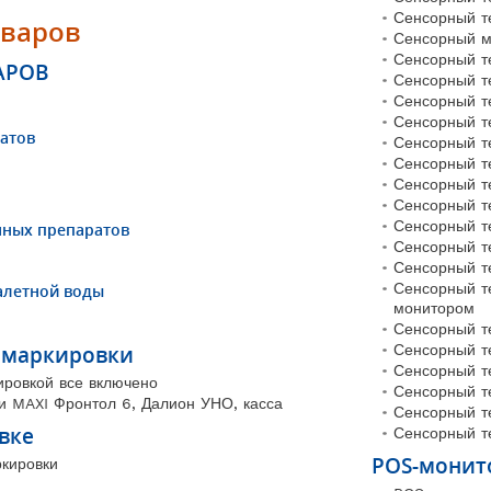
Сенсорный т
оваров
Сенсорный м
Сенсорный т
АРОВ
Сенсорный т
Сенсорный т
Сенсорный т
атов
Сенсорный т
Сенсорный т
Сенсорный т
Сенсорный т
Сенсорный т
нных препаратов
Сенсорный т
Сенсорный т
Сенсорный т
алетной воды
монитором
Сенсорный т
 маркировки
Сенсорный т
Сенсорный т
ировкой все включено
Сенсорный те
и MAXI Фронтол 6, Далион УНО, касса
Сенсорный т
вке
Сенсорный т
POS-монит
кировки