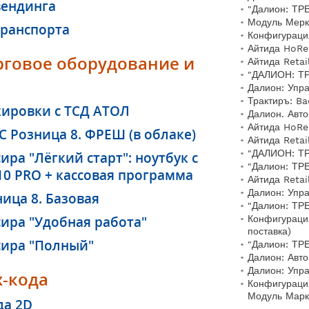
вендинга
"Далион: ТР
Модуль Мерк
транспорта
Конфигураци
Айтида HoRe
рговое оборудование и
Айтида Retai
"ДАЛИОН: ТР
Далион: Упр
Трактиръ: Ba
кировки с ТСД АТОЛ
Далион. Авт
Айтида HoRe
С Розница 8. ФРЕШ (в облаке)
Айтида Retai
"ДАЛИОН: ТР
ира "Лёгкий старт": ноутбук с
"Далион: ТРЕ
10 PRO + кассовая программа
Айтида Retai
Далион: Упр
ица 8. Базовая
"Далион: ТР
сира "Удобная работа"
Конфигураци
поставка)
сира "Полный"
"Далион: ТР
Далион: Авт
Далион: Упр
-кода
Конфигураци
Модуль Марке
да 2D