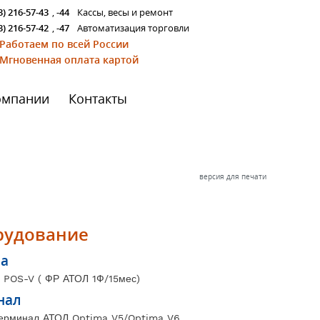
3) 216-57-43
,
-44
Кассы, весы и ремонт
3) 216-57-42
,
-47
Автоматизация торговли
Работаем по всей России
Мгновенная оплата картой
омпании
Контакты
версия для печати
рудование
ма
 POS-V ( ФР АТОЛ 1Ф/15мес)
нал
ерминал АТОЛ Optima V5/Optima V6