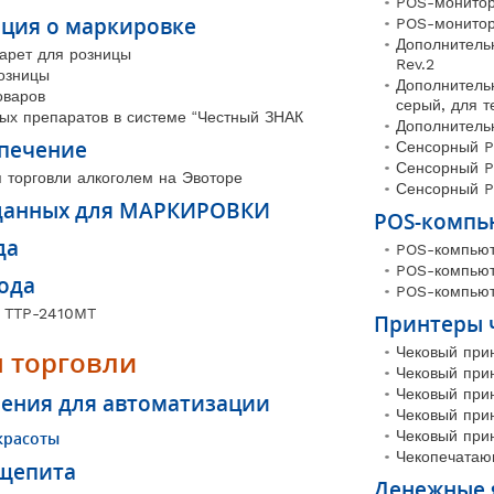
POS-монитор
ция о маркировке
POS-монитор 
Дополнитель
гарет для розницы
Rev.2
озницы
Дополнитель
оваров
серый, для 
ых препаратов в системе “Честный ЗНАК
Дополнитель
печение
Сенсорный P
Сенсорный P
торговли алкоголем на Эвоторе
Сенсорный P
данных для МАРКИРОВКИ
POS-компь
да
POS-компью
POS-компью
ода
POS-компьют
 TTP-2410MT
Принтеры 
Чековый при
 торговли
Чековый при
Чековый при
ения для автоматизации
Чековый при
Чековый при
красоты
Чекопечатаю
щепита
Денежные