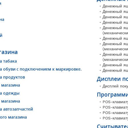
и
Денежный ящ
Денежный я
Денежный ящ
на
Денежный я
Денежный ящ
(механически
й
Денежный я
Денежный ящ
(механически
газина
Денежный ящ
(механически
а табака
Денежный я
а обуви с подключением к маркировке.
Денежный ящ
а продуктов
Дисплеи п
 магазина
Дисплей пок
на одежды
Программи
 магазина
POS-клавиат
POS-клавиат
а автозапчастей
POS-клавиат
ого магазина
POS-клавиат
Считывате