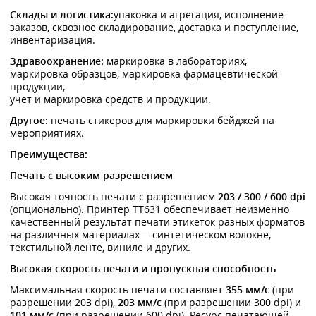
Склады и логистика:
упаковка и агрегация, исполнение
заказов, сквозное складирование, доставка и поступление,
инвентаризация.
Здравоохранение:
маркировка в лабораториях,
маркировка образцов, маркировка фармацевтической
продукции,
учет и маркировка средств и продукции.
Другое:
печать стикеров для маркировки бейджей на
мероприятиях.
Преимущества:
Печать с высоким разрешением
Высокая точность печати с разрешением
203 / 300 / 600 dpi
(опционально). Принтер TT631 обеспечивает неизменно
качественный результат печати этикеток разных форматов
на различных материалах— синтетическом волокне,
текстильной ленте, виниле и других.
Высокая скорость печати и пропускная способность
Максимальная скорость печати составляет
355 мм/с
(при
разрешении 203 dpi),
203 мм/с
(при разрешении 300 dpi) и
101 мм/с
(при разрешении 600 dpi). Ресурс печатающей