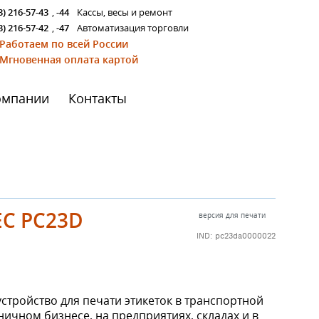
3) 216-57-43
,
-44
Кассы, весы и ремонт
3) 216-57-42
,
-47
Автоматизация торговли
Работаем по всей России
Мгновенная оплата картой
омпании
Контакты
EC PC23D
версия для печати
IND: pc23da0000022
стройство для печати этикеток в транспортной
ничном бизнесе, на предприятиях, складах и в