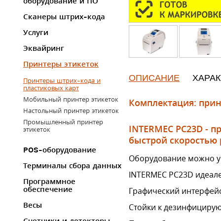
оборудование и ПО
Сканеры штрих-кода
Услуги
Эквайринг
Принтеры этикеток
ОПИСАНИЕ
ХАРА
Принтеры штрих-кода и
пластиковых карт
Мобильный принтер этикеток
Комплектация: принт
Настольный принтер этикеток
Промышленный принтер
INTERMEC PC23D - п
этикеток
быстрой скоростью 
POS-оборудование
Оборудование можно ус
Терминалы сбора данных
INTERMEC PC23D идеале
Программное
обеспечение
Графический интерфейс
Весы
Стойки к дезинфицирую