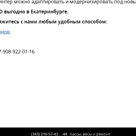
нтер можно адаптировать и модернизировать под новы
D выгодно в Екатеринбурге.
яжитесь с нами любым удобным способом:
онок
;
7-908-922-01-16
(343) 216-57-43
,
-44
Кассы, весы и ремонт