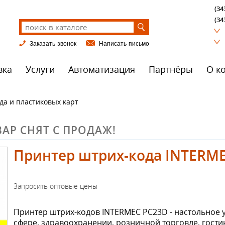
(34
(34
Заказать звонок
Написать письмо
вка
Услуги
Автоматизация
Партнёры
О к
а и пластиковых карт
АР СНЯТ С ПРОДАЖ!
Принтер штрих-кода INTERM
Принтер штрих-кодов INTERMEC PC23D - настольное у
сфере, здравоохранении, розничной торговле, гости