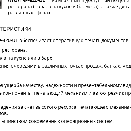
АТОЛ RP-320-UL
— компактный и доступный по цене 
ресторана (повара на кухне и бармена), а также для
различных сферах.
КТЕРИСТИКИ
-320-UL
обеспечивает оперативную печать документов:
 ресторана,
ла на кухне или в баре,
ения очередями в различных точках продаж, банках, мед
ез ущерба качеству, надежности и презентабельному вид
 компоненты: печатающий механизм и автоотрезчик пр
ладения за счет высокого ресурса печатающего механиз
лов,
ольшинством современных операционных систем.