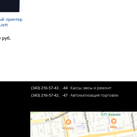
ый принтер
Jett
0 руб.
(343) 216-57-43
,
-44
Кассы, весы и ремонт
(343) 216-57-42
,
-47
Автоматизация торговли