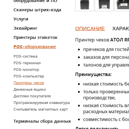
оборудование и ПО
Сканеры штрих-кода
Услуги
ОПИСАНИЕ
ХАРА
Эквайринг
Принтеры этикеток
Принтер чеков
АТОЛ RP
POS-оборудование
пречеков для гостей
заказов для персона
POS-система
POS-терминал
талонов для управл
POS-монитор
Преимущества:
POS-компьютер
Принтеры чеков
низкая стоимость б
Денежные ящики
только проверенные
Дисплеи покупателя
производстве,
Программируемая клавиатура
низкая стоимость в
Считыватель магнитных карт
расходных материа
совместимость с б
Терминалы сбора данных
Легко подключить