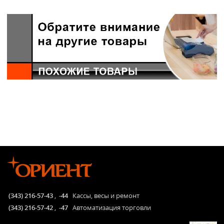
(343) 216-57-43
,
-44
Кассы, весы и ремонт
(343) 216-57-42
,
-47
Автоматизация торговли