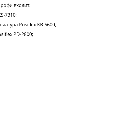
 Профи входит:
S-7310;
иатура Posiflex KB-6600;
siflex PD-2800;