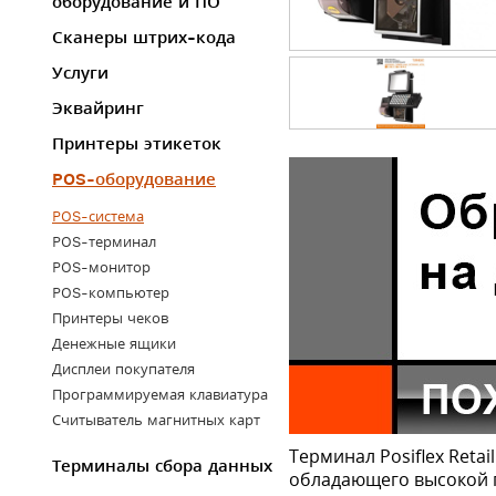
оборудование и ПО
Сканеры штрих-кода
Услуги
Эквайринг
Принтеры этикеток
POS-оборудование
POS-система
POS-терминал
POS-монитор
POS-компьютер
Принтеры чеков
Денежные ящики
Дисплеи покупателя
Программируемая клавиатура
Считыватель магнитных карт
Терминал Posiflex Reta
Терминалы сбора данных
обладающего высокой 