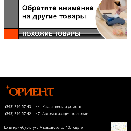
(343) 216-57-43
,
-44
Кассы, весы и ремонт
(343) 216-57-42
,
-47
Автоматизация торговли
Екатеринбург, ул. Чайковского, 16, карта: