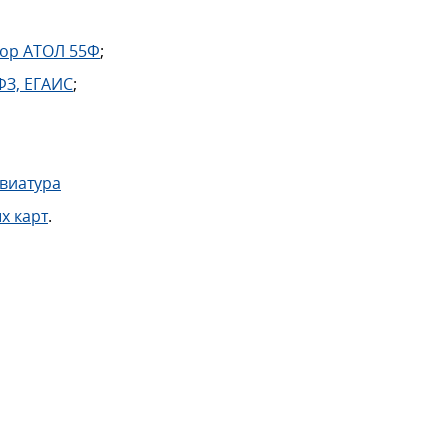
тор АТОЛ 55Ф
;
-ФЗ, ЕГАИС
;
виатура
х карт
.