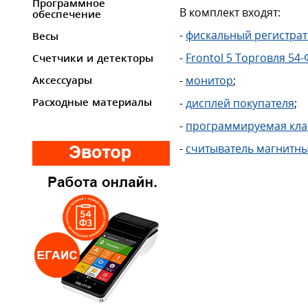
Программное
В комплект входят:
обеспечение
-
фискальный регистра
Весы
-
Frontol 5 Торговля 54
Счетчики и детекторы
-
монитор
;
Аксессуары
-
дисплей покупателя
;
Расходные материалы
-
программируемая кла
-
считыватель магнитны