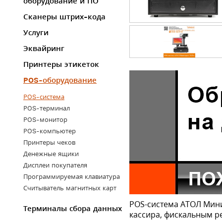
оборудование и ПО
Сканеры штрих-кода
Услуги
Эквайринг
Принтеры этикеток
POS-оборудование
POS-система
POS-терминал
POS-монитор
POS-компьютер
Принтеры чеков
Денежные ящики
Дисплеи покупателя
Программируемая клавиатура
Считыватель магнитных карт
POS-система АТОЛ Мини
Терминалы сбора данных
кассира, фискальным р