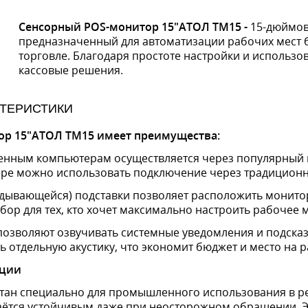
Сенсорный POS-монитор 15"АТОЛ ТМ15 -
15-дюймов
предназначенный для автоматизации рабочих мест 
торговле. Благодаря простоте настройки и использо
кассовые решения.
КТЕРИСТИКИ
ор 15"АТОЛ ТМ15 имеет преимущества:
нным компьютерам осуществляется через популярный и
ере можно использовать подключение через традицион
дывающейся) подставки позволяет расположить монитор 
ор для тех, кто хочет максимально настроить рабочее 
озволяют озвучивать системные уведомления и подсказк
 отдельную акустику, что экономит бюджет и место на р
ации
ан специально для промышленного использования в ре
аётся устойчивым даже при неосторожном обращении. Э