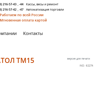
3) 216-57-43
,
-44
Кассы, весы и ремонт
3) 216-57-42
,
-47
Автоматизация торговли
Работаем по всей России
Мгновенная оплата картой
омпании
Контакты
АТОЛ ТМ15
версия для печати
IND: 62274