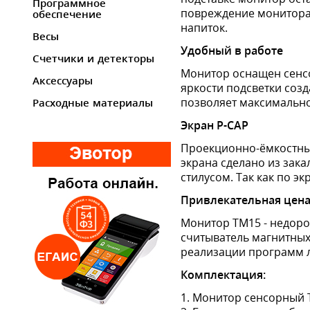
Программное
повреждение монитора 
обеспечение
напиток.
Весы
Удобный в работе
Счетчики и детекторы
Монитор оснащен сенсо
Аксессуары
яркости подсветки созд
позволяет максимально
Расходные материалы
Экран P-CAP
Проекционно-ёмкостный
экрана сделано из зака
стилусом. Так как по э
Привлекательная цен
Монитор TM15 - недоро
считыватель магнитных 
реализации программ л
Комплектация:
1. Монитор сенсорный T