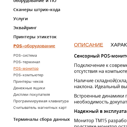
оборудование и ПО
Сканеры штрих-кода
Услуги
Эквайринг
Принтеры этикеток
ОПИСАНИЕ
ХАРА
POS-оборудование
Сенсорный POS-монит
POS-система
POS-терминал
Подключение к совреме
POS-монитор
отсутствия на компьют
POS-компьютер
Наличие складной(скла
Принтеры чеков
наклона. Идеальный выб
Денежные ящики
Дисплеи покупателя
Встроенные динамики п
необходимость докупать
Программируемая клавиатура
Считыватель магнитных карт
Надежный в эксплуат
Терминалы сбора данных
Монитор TM15 разработ
подставке монитор ост