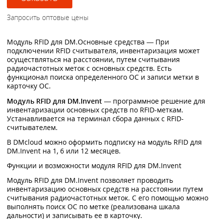
Модуль RFID для DM.Основные средства — При
подключении RFID считывателя, инвентаризация может
осуществляться на расстоянии, путем считывания
радиочастотных меток с основных средств. Есть
функционал поиска определенного ОС и записи метки в
карточку ОС.
Модуль RFID для DM.Invent
— программное решение для
инвентаризации основных средств по RFID-меткам.
Устанавливается на терминал сбора данных с RFID-
считывателем.
В DMcloud можно оформить подписку на модуль RFID для
DM.Invent на 1, 6 или 12 месяцев.
Функции и возможности модуля RFID для DM.Invent
Модуль RFID для DM.Invent позволяет проводить
инвентаризацию основных средств на расстоянии путем
считывания радиочастотных меток. С его помощью можно
выполнять поиск ОС по метке (реализована шкала
дальности) и записывать ее в карточку.