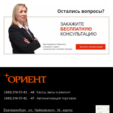
(343) 216-57-43
,
-44
Кассы, весы и ремонт
(343) 216-57-42
,
-47
Автоматизация торговли
Екатеринбург, ул. Чайковского, 16, карта: