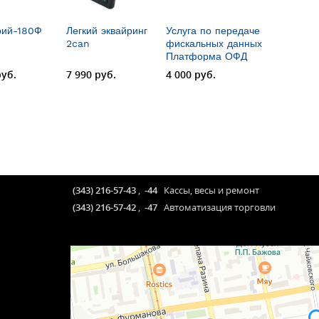
рий-180Ф
Легкий эквайринг
Услуга по передаче
2can
фискальных данных
Платформа ОФД
руб.
7 990 руб.
4 000 руб.
(343) 216-57-43
,
-44
Кассы, весы и ремонт
(343) 216-57-42
,
-47
Автоматизация торговли