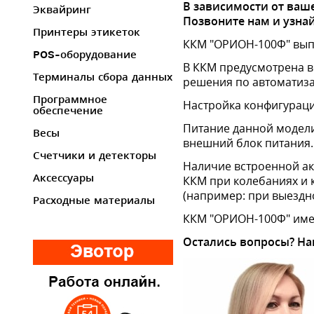
В зависимости от ваш
Эквайринг
Позвоните нам и узнай
Принтеры этикеток
ККМ "ОРИОН-100Ф" выпо
POS-оборудование
В ККМ предусмотрена в
Терминалы сбора данных
решения по автоматиза
Программное
Настройка конфигураци
обеспечение
Питание данной модели 
Весы
внешний блок питания.
Счетчики и детекторы
Наличие встроенной акк
Аксессуары
ККМ при колебаниях и 
(например: при выездной
Расходные материалы
ККМ "ОРИОН-100Ф" имее
Остались вопросы? На