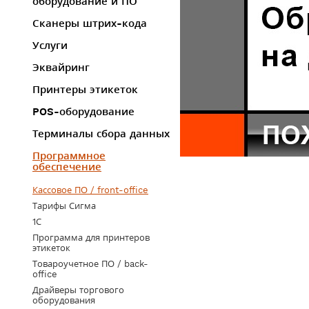
оборудование и ПО
Сканеры штрих-кода
Услуги
Эквайринг
Принтеры этикеток
POS-оборудование
Терминалы сбора данных
Программное
обеспечение
Кассовое ПО / front-office
Тарифы Сигма
1С
Программа для принтеров
этикеток
Товароучетное ПО / back-
office
Драйверы торгового
оборудования