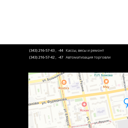
(343) 216-57-43
,
-44
Кассы, весы и ремонт
(343) 216-57-42
,
-47
Автоматизация торговли