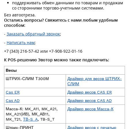
поддерживать обмен данными по товарам и продажам
со сторонними торгово-учетными системами.
Без автоотреза.
Остались вопросы? Свяжитесь с нами любым удобным
способом:
-
Заказать обратный звонок
;
-
Написать нам
;
+7 (343) 216-57-42 или +7-908-922-01-16
К POS-решению Эвотор можно также подключить:
Весы
ШТРИХ-СЛИМ Т300М
Драйвер для весов ШТРИХ-
СЛИМ
Cas ER
Драйвер весов CAS ER
Cas AD
Драйвер весов CAS AD
Масса-К: MK_A11, MK_A21,
Драйвер весов Масса-К
MK_A21(ИВ), МК_АВ11,
MK_T21,
ТВ-S_A
, TB-S_T
Штрих-ПРИНТ
Драйвер весов с печатью