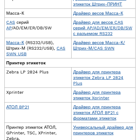
этикеток Штрих-ПРИНТ
Масса-К
Драйвер весов Масса-К
CAS
серий
Драйвер для весов CAS
AP
/AD/EM/ER/DB/SW
серий AP/AD/EM/ER/DB/SW
с разъемом RS232
Масса-К
(RS232/USB),
Драйвер весов Масса-К/
Штрих-М (RS232/USB),
CAS
Штрих-М/CAS SWN
SWN USB
Принтер этикеток
Zebra LP 2824 Plus
Драйвер для принтера
этикеток Zebra LP 2824
Plus
Xprinter
Драйвер для принтера
этикеток Xprinter
АТОЛ BP21
Драйвер для принтера
этикеток АТОЛ BP21 с
форматами этикеток
Принтер этикеток АТОЛ,
Универсальный драйвер для
GPrinter, TSC, XPrinter,
принтеров этикеток
Zebra.