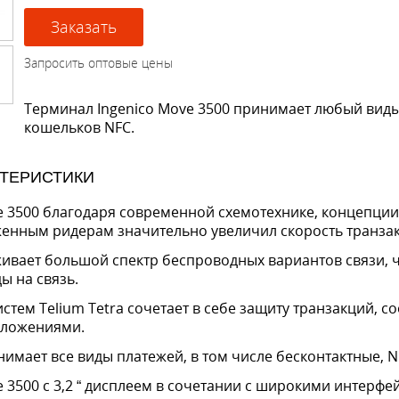
Терминал Ingenico Move 3500 принимает любый виды 
кошельков NFC.
КТЕРИСТИКИ
e 3500 благодаря современной схемотехнике, концепци
енным ридерам значительно увеличил скорость транза
вает большой спектр беспроводных вариантов связи, чт
ы на связь.
тем Telium Tetra сочетает в себе защиту транзакций, с
иложениями.
нимает все виды платежей, в том числе бесконтактные, 
e 3500 с 3,2 “ дисплеем в сочетании с широкими интер