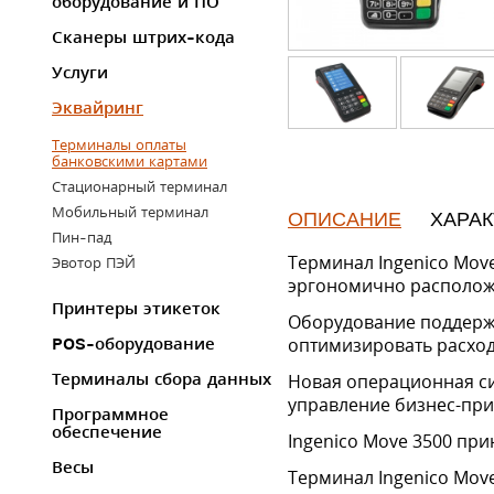
оборудование и ПО
Сканеры штрих-кода
Услуги
Эквайринг
Терминалы оплаты
банковскими картами
Стационарный терминал
Мобильный терминал
ОПИСАНИЕ
ХАРА
Пин-пад
Терминал Ingenico Mov
Эвотор ПЭЙ
эргономично располож
Принтеры этикеток
Оборудование поддержи
оптимизировать расход
POS-оборудование
Терминалы сбора данных
Новая операционная сис
управление бизнес-пр
Программное
обеспечение
Ingenico Move 3500 при
Весы
Терминал Ingenico Mov