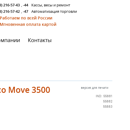
3) 216-57-43
,
-44
Кассы, весы и ремонт
3) 216-57-42
,
-47
Автоматизация торговли
Работаем по всей России
Мгновенная оплата картой
омпании
Контакты
co Move 3500
версия для печати
IND: 55881
55882
55883