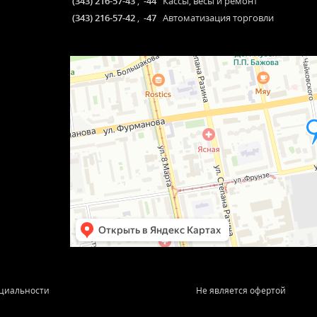
(343) 216-57-43
,
-44
Кассы, весы и ремонт
(343) 216-57-42
,
-47
Автоматизация торговли
циальности
Не является офертой