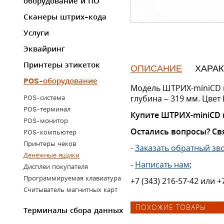
оборудование и ПО
Сканеры штрих-кода
Услуги
Эквайринг
Принтеры этикеток
ОПИСАНИЕ
ХАРА
POS-оборудование
Модель ШТРИХ-miniCD им
глубина – 319 мм. Цвет
POS-система
POS-терминал
Купите ШТРИХ-miniCD 
POS-монитор
Остались вопросы? Св
POS-компьютер
Принтеры чеков
-
Заказать обратный зв
Денежные ящики
-
Написать нам
;
Дисплеи покупателя
Программируемая клавиатура
+7 (343) 216-57-42 или +
Считыватель магнитных карт
ПОХОЖИЕ ТОВАРЫ
Терминалы сбора данных