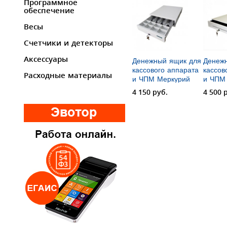
Программное
обеспечение
Весы
Счетчики и детекторы
Аксессуары
Денежный ящик для
Денеж
кассового аппарата
кассов
Расходные материалы
и ЧПМ Меркурий
и ЧПМ
М100.2
М100.1
4 150 руб.
4 500 
(механический)
(механ