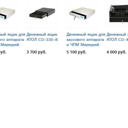
ный ящик для
Денежный ящик
Денежный ящик для
Денежный 
ого аппарата
АТОЛ CD-330-B
кассового аппарата
АТОЛ CD-4
 Меркурий
и ЧПМ Меркурий
М100
руб.
3 700 руб.
5 100 руб.
4 000 руб.
ический)
(механический)