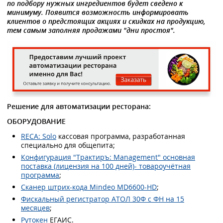
по подбору нужных ингредиентов будет сведено к
минимуму. Появится возможность информировать
клиентов о предстоящих акциях и скидках на продукцию,
тем самым заполняя продажами "дни простоя".
Решение для автоматизации ресторана:
ОБОРУДОВАНИЕ
RECA: Solo
кассовая программа, разработанная
специально для общепита;
Конфигурация "Трактиръ: Management" основная
поставка (лицензия на 100 дней)- товароучётная
программа
;
Сканер штрих-кода Mindeo MD6600-HD
;
Фискальный регистратор АТОЛ 30Ф с ФН на 15
месяцев
;
Рутокен
ЕГАИС.