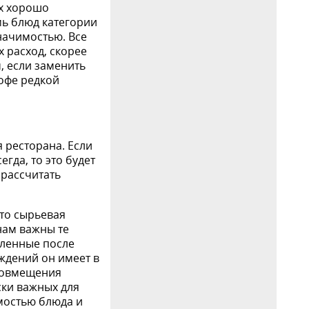
ух хорошо
мь блюд категории
значимостью. Все
х расход, скорее
м, если заменить
офе редкой
 ресторана. Если
гда, то это будет
 рассчитать
Это сырьевая
нам важны те
вленные после
ждений он имеет в
 совмещения
ски важных для
мостью блюда и