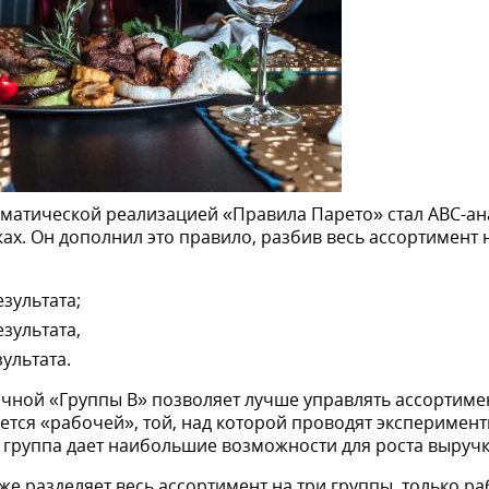
ематической реализацией «Правила Парето» стал ABC-ан
. Он дополнил это правило, разбив весь ассортимент не
езультата;
езультата,
зультата.
ной «Группы B» позволяет лучше управлять ассортимен
яется «рабочей», той, над которой проводят эксперимен
а группа дает наибольшие возможности для роста выручк
же разделяет весь ассортимент на три группы, только раб