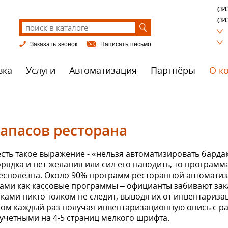
(34
(34
Заказать звонок
Написать письмо
вка
Услуги
Автоматизация
Партнёры
О к
запасов ресторана
ть такое выражение - «нельзя автоматизировать бардак»
орядка и нет желания или сил его наводить, то програм
бесполезна. Около 90% программ ресторанной автомати
ами как кассовые программы – официанты забивают зак
атками никто толком не следит, выводя их от инвентариза
том каждый раз получая инвентаризационную опись с 
 учетными на 4-5 страниц мелкого шрифта.