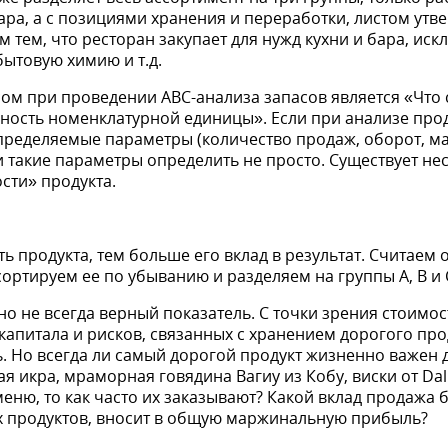
ра, а с позициями хранения и переработки, листом ут
ем тем, что ресторан закупает для нужд кухни и бара, ис
бытовую химию и т.д.
м при проведении ABC-анализа запасов является «Что 
нность номенклатурной единицы». Если при анализе про
определяемые параметры (количество продаж, оборот, 
и такие параметры определить не просто. Существует не
сти» продукта.
ь продукта, тем больше его вклад в результат. Считаем
сортируем ее по убыванию и разделяем на группы A, B и 
но не всегда верный показатель. С точки зрения стоимос
апитала и рисков, связанных с хранением дорогого про
. Но всегда ли самый дорогой продукт жизненно важен 
я икра, мраморная говядина Вагиу из Кобу, виски от Dal
еню, то как часто их заказывают? Какой вклад продажа 
х продуктов, вносит в общую маржинальную прибыль?