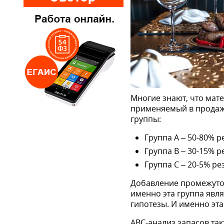
Многие знают, что мат
применяемый в продажах
группы:
Группа А – 50-80% р
Группа B – 30-15% р
Группа С – 20-5% ре
Добавление промежуточ
именно эта группа явл
гипотезы. И именно эт
ABC-анализ запасов так