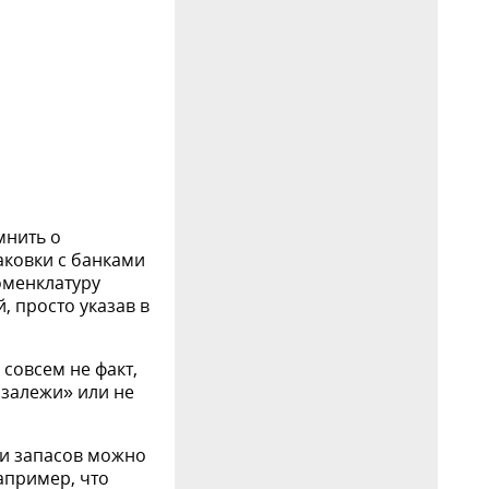
мнить о
аковки с банками
оменклатуру
, просто указав в
совсем не факт,
 залежи» или не
ти запасов можно
апример, что