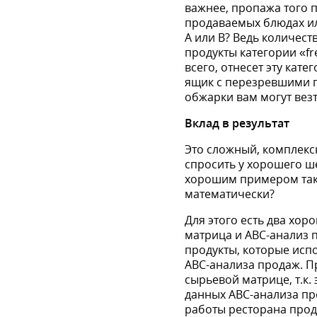
важнее, пропажа того 
продаваемых блюдах ил
А или B? Ведь количест
продукты категории «fr
всего, отнесет эту кат
ящик с перезревшими п
обжарки вам могут везт
Вклад в результат
Это сложный, комплекс
спросить у хорошего ше
хорошим примером тако
математически?
Для этого есть два хор
матрица и ABC-анализ 
продукты, которые исп
ABC-анализа продаж. П
сырьевой матрице, т.к.
данных ABC-анализа пр
работы ресторана прод