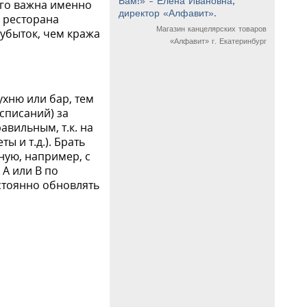
Вам!» - Елена Ивановна,
его важна именно
директор «Алфавит».
о ресторана
Магазин канцелярских товаров
убыток, чем кража
«Алфавит» г. Екатеринбург
ухню или бар, тем
списаний) за
авильным, т.к. на
ы и т.д.). Брать
ную, например, с
 А или B по
остоянно обновлять