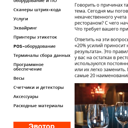
оборудование и ПО
Говорить о причинах т
Сканеры штрих-кода
тема. Сегодня мы погов
некачественного учета
Услуги
рестораном? С чего нач
Эквайринг
Что требует вашего пр
Принтеры этикеток
Ответить на эти вопро
«20% усилий приносит 
POS-оборудование
результата». Это прави
Терминалы сбора данных
у вас на остатках в ре
используются постоянн
Программное
или их легко заменить.
обеспечение
самые 20 наименовани
Весы
Счетчики и детекторы
Аксессуары
Расходные материалы