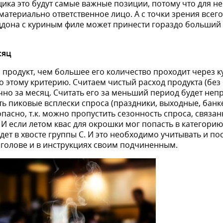
щика это будут самые важные позиции, потому что для н
 материально ответственное лицо. А с точки зрения всег
дона с куриным филе может принести гораздо больший 
сяц
продукт, чем большее его количество проходит через к
 этому критерию. Считаем чистый расход продукта (без 
о за месяц. Считать его за меньший период будет непр
ь пиковые всплески спроса (праздники, выходные, банкет
асно, т.к. можно пропустить сезонность спроса, связан
И если летом квас для окрошки мог попасть в категорию
удет в хвосте группы С. И это необходимо учитывать и п
 голове и в инструкциях своим подчиненным.