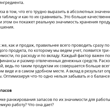
ингредиента.
за в том, что его трудно выразить в абсолютных значени
в таблицу и как-то их сравнивать. Это больше качествен
и этом он покажет реальную значимость хранения прод
ешения.
к же, как и продаж, правильнее всего проводить сразу п
дого продукта, по которому мы ведем учет, появится три
мости, по расходу и по вкладу. Каждый фактор важен по
финансы и размер отвлеченных денежных средств. Расхо
й, ведь по таким продуктам их совершается больше всего
м виде и в самом удобном месте. А вклад в результат оп
. Оптимизируя что-то одно нельзя забывать и о балансе
апасов
ике ранжирования запасов по их значимости для работы
мкую работу? Что она дает?