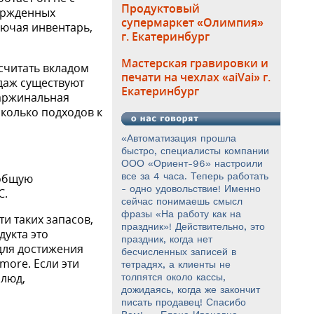
Продуктовый
вержденных
супермаркет «Олимпия»
ключая инвентарь,
г. Екатеринбург
Мастерская гравировки и
считать вкладом
печати на чехлах «aiVai» г.
даж существуют
Екатеринбург
маржинальная
сколько подходов к
«Автоматизация прошла
быстро, специалисты компании
ООО «Ориент-96» настроили
все за 4 часа. Теперь работать
 общую
- одно удовольствие! Именно
С.
сейчас понимаешь смысл
фразы «На работу как на
ти таких запасов,
праздник»! Действительно, это
дукта это
праздник, когда нет
для достижения
бесчисленных записей в
more. Если эти
тетрадях, а клиенты не
блюд,
толпятся около кассы,
дожидаясь, когда же закончит
писать продавец! Спасибо