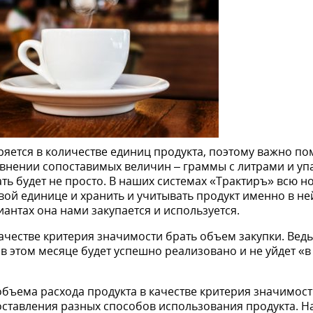
яется в количестве единиц продукта, поэтому важно по
авнении сопоставимых величин – граммы с литрами и уп
ть будет не просто. В наших системах «Трактиръ» всю н
ой единице и хранить и учитывать продукт именно в ней
иантах она нами закупается и используется.
честве критерия значимости брать объем закупки. Ведь 
и в этом месяце будет успешно реализовано и не уйдет «в
объема расхода продукта в качестве критерия значимос
оставления разных способов использования продукта. Н