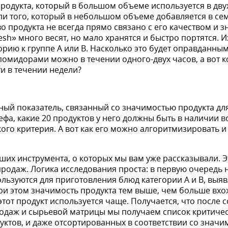
продукта, который в большом объеме используется в дв
и того, который в небольшом объеме добавляется в се
во продукта не всегда прямо связано с его качеством и 
esh» много весят, но мало хранятся и быстро портятся. И
егорию к группе А или B. Насколько это будет оправданны
омидорами можно в течении одного-двух часов, а вот к
и в течении недели?
ный показатель, связанный со значимостью продукта для
фа, какие 20 продуктов у него должны быть в наличии все
го критерия. А вот как его можно алгоритмизировать и
оших инструмента, о которых мы вам уже рассказывали. 
продаж. Логика исследования проста: в первую очередь 
ользуются для приготовления блюд категории A и B, выя
ри этом значимость продукта тем выше, чем больше вхо
 этот продукт используется чаще. Получается, что после
одаж и сырьевой матрицы мы получаем список критиче
уктов, и даже отсортированных в соответствии со значи