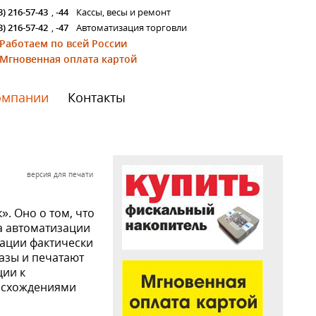
3) 216-57-43
,
-44
Кассы, весы и ремонт
3) 216-57-42
,
-47
Автоматизация торговли
Работаем по всей России
Мгновенная оплата картой
омпании
Контакты
версия для печати
. Оно о том, что
ма автоматизации
зации фактически
азы и печатают
ции к
расхождениями