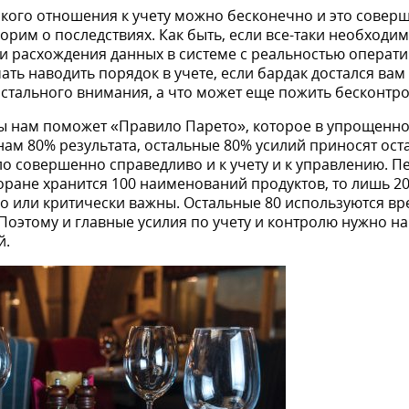
акого отношения к учету можно бесконечно и это совер
орим о последствиях. Как быть, если все-таки необходим
 и расхождения данных в системе с реальностью операт
ать наводить порядок в учете, если бардак достался вам
истального внимания, а что может еще пожить бесконтр
сы нам поможет «Правило Парето», которое в упрощенно
нам 80% результата, остальные 80% усилий приносят ос
ло совершенно справедливо и к учету и к управлению. П
сторане хранится 100 наименований продуктов, то лишь 20
о или критически важны. Остальные 80 используются вр
 Поэтому и главные усилия по учету и контролю нужно на
й.