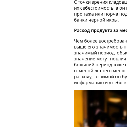
С точки зрения кладов
их себестоимость, а он
пропажа или порча под
банки черной икры.
Расход продукта за ме
Чем более востребован 
выше его значимость по
значимый период, обычн
значение могут повлият
больший период тоже оп
отменой летнего меню. 
расходу, то зимой он б
информацию и у себя в