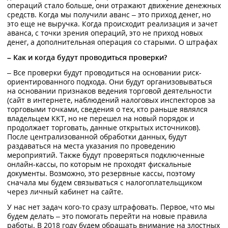
операций стало больше, они отражают движение денежных
средств. Когда мы получили аванс – это приход денег, но
это еще не выручка. Когда происходит реализация и зачет
аванса, с точки зрения операций, это не приход новых
денег, а дополнительная операция со старыми. О штрафах
– Как и когда будут проводиться проверки?
– Все проверки будут проводиться на основании риск-
ориентированного подхода. Они будут организовываться
на основании признаков ведения торговой деятельности
(сайт в интернете, наблюдений налоговых инспекторов за
торговыми точками, сведения о тех, кто раньше являлся
владельцем ККТ, но не перешел на новый порядок и
продолжает торговать, данные открытых источников).
После централизованной обработки данных, будут
раздаваться на места указания по проведению
мероприятий. Также будут проверяться подключенные
онлайн-кассы, по которым не проходят фискальные
документы. Возможно, это резервные кассы, поэтому
сначала мы будем связываться с налогоплательщиком
через личный кабинет на сайте.
У нас нет задач кого-то сразу штрафовать. Первое, что мы
будем делать – это помогать перейти на новые правила
работы. В 2018 году будем обращать внимание на злостных