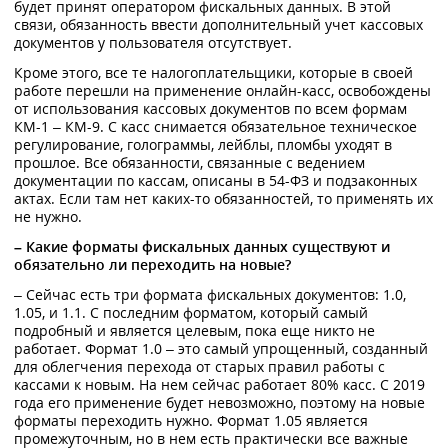
будет принят оператором фискальных данных. В этой
связи, обязанность ввести дополнительный учет кассовых
документов у пользователя отсутствует.
Кроме этого, все те налогоплательщики, которые в своей
работе перешли на применение онлайн-касс, освобождены
от использования кассовых документов по всем формам
КМ-1 – КМ-9. С касс снимается обязательное техническое
регулирование, голограммы, лейблы, пломбы уходят в
прошлое. Все обязанности, связанные с ведением
документации по кассам, описаны в 54-ФЗ и подзаконных
актах. Если там нет каких-то обязанностей, то применять их
не нужно.
– Какие форматы фискальных данных существуют и
обязательно ли переходить на новые?
– Сейчас есть три формата фискальных документов: 1.0,
1.05, и 1.1. С последним форматом, который самый
подробный и является целевым, пока еще никто не
работает. Формат 1.0 – это самый упрощенный, созданный
для облегчения перехода от старых правил работы с
кассами к новым. На нем сейчас работает 80% касс. С 2019
года его применение будет невозможно, поэтому на новые
форматы переходить нужно. Формат 1.05 является
промежуточным, но в нем есть практически все важные