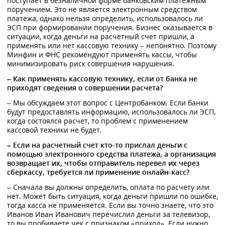
поступает в безналичной форме банковским платежным
поручением. Это не является электронным средством
платежа, однако нельзя определить, использовалось ли
ЭСП при формировании поручения. Бизнес оказывается в
ситуации, когда деньги на расчетный счет пришли, а
применять или нет кассовую технику – непонятно. Поэтому
Минфин и ФНС рекомендуют применять кассы, чтобы
минимизировать риск совершения нарушения.
– Как применять кассовую технику, если от банка не
приходят сведения о совершении расчета?
– Мы обсуждаем этот вопрос с Центробанком. Если банки
будут предоставлять информацию, использовалось ли ЭСП,
когда состоялся расчет, то проблем с применением
кассовой техники не будет.
– Если на расчетный счет кто-то прислал деньги с
помощью электронного средства платежа, а организация
возвращает их, чтобы отправитель перевел их через
сберкассу, требуется ли применение онлайн-касс?
– Сначала вы должны определить, оплата по расчету или
нет. Может быть ситуация, когда деньги пришли по ошибке,
тогда касса не применяется. Если вы точно знаете, что это
Иванов Иван Иванович перечислил деньги за телевизор,
то вы пробиваете чек с признаком «приход». Если нужно