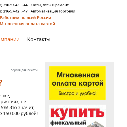
3) 216-57-43
,
-44
Кассы, весы и ремонт
3) 216-57-42
,
-47
Автоматизация торговли
Работаем по всей России
Мгновенная оплата картой
омпании
Контакты
версия для печати
?
енке,
риятиях, не
5%! Это значит,
е 150 000 рублей!