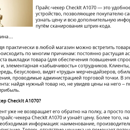
Прайс-чекер CheckIt А1070 — это удобно
устройство, позволяющее покупателю с
узнать цену и всю дополнительную инф
путём сканирования штрих-кода.
зина…
дя практически в любой магазин можно встретить товар
роисходить по многим причинам: постоянно растущая а
та выкладки товара (для обеспечения повышения спроса
и, элементарная «забывчивость» сотрудников. Клиенты,
ередь, безусловно, видят «труды» мерчендайзеров, обил
ения, проводимые администрацией торговой точки. В эт
нта: найдя нужный товар но, не увидев цены на него – п
прибыль.
ер CheckIt А1070?
ент уже не возвращает его обратно на полку, а просто п
айс-чекера CheckIt А1070 и узнаёт цену. Более того, на
необходимая информация: наименование, производитель
описание. Теперь отсутствие ценника не помешает поте