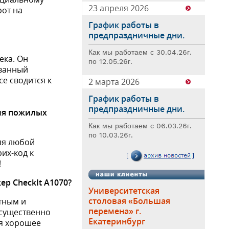
23 апреля 2026
рот на
График работы в
предпраздничные дни.
Как мы работаем с 30.04.26г.
ека. Он
по 12.05.26г.
ованный
се сводится к
2 марта 2026
График работы в
предпраздничные дни.
для пожилых
Как мы работаем с 06.03.26г.
по 10.03.26г.
для любой
рих-код к
!
ер CheckIt А1070?
Университетская
столовая «Большая
тным и
перемена» г.
 существенно
Екатеринбург
ся хорошее