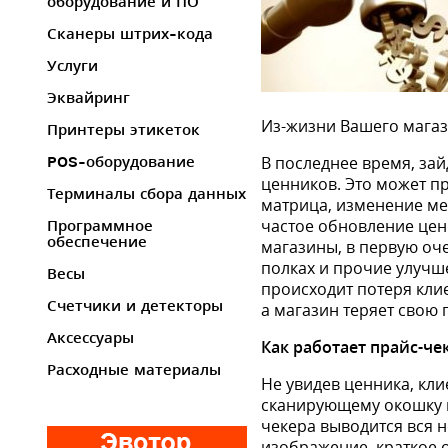
оборудование и ПО
Сканеры штрих-кода
Услуги
Эквайринг
Из-жизни Вашего мага
Принтеры этикеток
В последнее время, зай
POS-оборудование
ценников. Это может п
Терминалы сбора данных
матрица, изменение мес
частое обновление цен 
Программное
обеспечение
магазины, в первую оч
полках и прочие улучш
Весы
происходит потеря клие
Счетчики и детекторы
а магазин теряет свою 
Аксессуары
Как работает прайс-чек
Расходные материалы
Не увидев ценника, кли
сканирующему окошку пр
чекера выводится вся 
изображение, краткое 