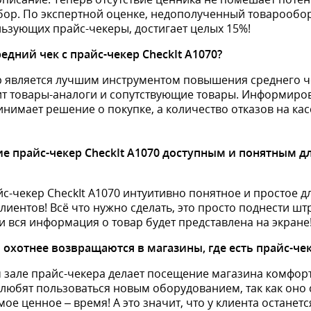
бор. По экспертной оценке, недополученный товарообо
льзующих прайс-чекеры, достигает целых 15%!
дний чек с прайс-чекер CheckIt А1070?
р является лучшим инструментом повышения среднего ч
т товары-аналоги и сопутствующие товары. Информир
нимает решение о покупке, а количество отказов на кас
ие прайс-чекер CheckIt А1070 доступным и понятным 
с-чекер CheckIt А1070 интуитивно понятное и простое 
лиентов! Всё что нужно сделать, это просто поднести шт
 вся информация о товар будет представлена на экране
 охотнее возвращаются в магазины, где есть прайс-чек
м зале прайс-чекера делает посещение магазина комфор
юбят пользоваться новым оборудованием, так как оно
ое ценное – время! А это значит, что у клиента останет