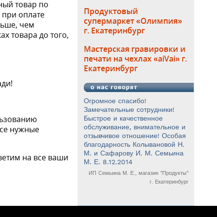
ный товар по
Продуктовый
 при оплате
супермаркет «Олимпия»
льше, чем
г. Екатеринбург
ах товара до того,
Мастерская гравировки и
печати на чехлах «aiVai» г.
Екатеринбург
ади!
Огромное спасибо!
Замечательные сотрудники!
льзованию
Быстрое и качественное
обслуживание, внимательное и
все нужные
отзывчивое отношение! Особая
благодарность Колывановой Н.
М. и Сафарову И. М. Семьина
ветим на все ваши
М. Е. 8.12.2014
ИП Семьина М. Е., магазин "Продукты"
г. Екатеринбург