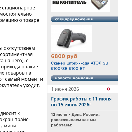
е стационарное
амостоятельно
ормацию о товаре
ы с отсутствием
ссортиментная
6800
руб
 на него), с
Сканер штрих-кода АТОЛ SB
 приходя в такие
5100/SB 5100 BT
ие товаров на
от самый момент и
окупатель уходит,
1 июня 2026
График работы с 11 июня
по 15 июня 2026г.
односит к
12 июня - День России,
 экран прайс-
рассказываем как мы
, мини-
работаем:
нциальному