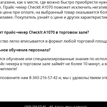
агазине, как о месте, где можно быстро приобрести нуж
. Прайс-чекер CheckIt А1070 поможет исключить негатив
да цена при оплате, на выбранный товар оказывается бо
илавке. Покупатель узнаёт о цене и других характеристик
т прайс-чекер CheckIt А1070 в торговом зале?
йство легко вписывается в формат любой торговой площ
ное обучение персонала?
тся обучение или специализированные знания по испо
йс-чекера в торговом зале займёт не более 10 минут, а 
омплекте!
позвоните нам 8-343-216-57-42 и, мы с удовольствием от
(343) 216-57-43
,
-44
Кассы, весы и ремонт