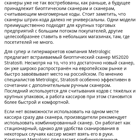
сканеры уже не так востребованы, как раньше, а будущее
принадлежит биоптическим сканерам и сканерам,
считывающим многомерные коды. Стоит заметить, что
сканеры штрих-кода далеко не универсальны. Одни модели
преимущественно подходят для крупных торговых
предприятий с большим потоком покупателей, другие
целесообразнее ставить в небольших магазинах, там, где
посетителей не много.
Для супер и гипермаркетов компания Metrologic
предлагает встраиваемый биоптический сканер MS2020
Stratos®. Несмотря на то, что это достаточно новый сканер,
он уже широко распространён на европейском рынке и
быстро завоёвывает место на российском. По мнению
специалистов Metrologic, Stratos® особенно эффективен в
сочетании с дополнительным ручным сканером.
Последний используется для считывания кодов с тяжёлых и
крупных упаковок, а работа кассиров при этом становится
более быстрой и комфортной.
Если нет возможности использовать на одном месте
кассира сразу два сканера, производители рекомендует
использовать комбинированный сканер. Он работает как
стационарный, однако для удобства сканирования в
некоторых случаях кассир может взять его в руки.
Компания Metrologic предлагает комбинированные