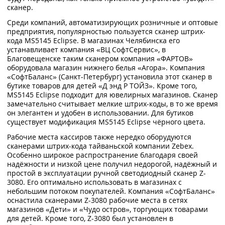
сканер.
Среди компаний, автоматизирующих розничные и оптовые
предприятия, популярностью пользуется сканер штрих-
кода MS5145 Eclipse. В магазинах Челябинска его
устанавливает компания «ВЦ СофтСервис», в
Благовещенске таким сканером компания «ФАРТОВ»
оборудовала магазин нижнего белья «Агора». Компания
«СофтБаланс» (Санкт-Петербург) установила этот сканер в
бутике товаров для детей «Д энд Р ТОЙЗ». Кроме того,
MS5145 Eclipse подходит для ювелирных магазинов. Сканер
замечательно считывает мелкие штрих-коды, в то же время
он элегантен и удобен в использовании. Для бутиков
существует модификация MS5145 Eclipse чёрного цвета.
Рабочие места кассиров также нередко оборудуются
сканерами штрих-кода тайваньской компании Zebex.
Особенно широкое распространение благодаря своей
надёжности и низкой цене получил недорогой, надёжный и
простой в эксплуатации ручной светодиодный сканер Z-
3080. Его оптимально использовать в магазинах с
небольшим потоком покупателей. Компания «СофтБаланс»
оснастила сканерами Z-3080 рабочие места в сетях
магазинов «Дети» и «Чудо остров», торгующих товарами
для детей. Кроме того, Z-3080 был установлен в