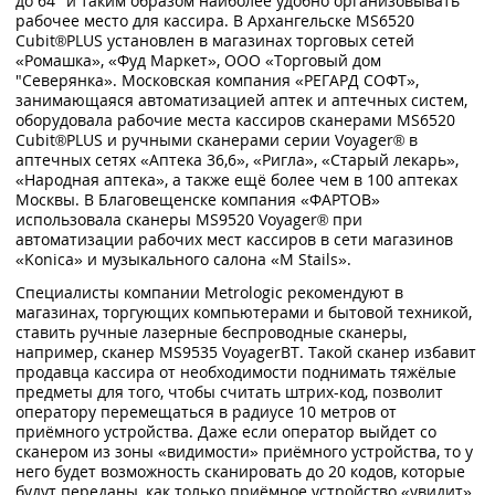
до 64° и таким образом наиболее удобно организовывать
рабочее место для кассира. В Архангельске MS6520
Cubit®PLUS установлен в магазинах торговых сетей
«Ромашка», «Фуд Маркет», ООО «Торговый дом
"Северянка». Московская компания «РЕГАРД СОФТ»,
занимающаяся автоматизацией аптек и аптечных систем,
оборудовала рабочие места кассиров сканерами MS6520
Cubit®PLUS и ручными сканерами серии Voyager® в
аптечных сетях «Аптека 36,6», «Ригла», «Старый лекарь»,
«Народная аптека», а также ещё более чем в 100 аптеках
Москвы. В Благовещенске компания «ФАРТОВ»
использовала сканеры MS9520 Voyager® при
автоматизации рабочих мест кассиров в сети магазинов
«Konica» и музыкального салона «M Stails».
Специалисты компании Metrologic рекомендуют в
магазинах, торгующих компьютерами и бытовой техникой,
ставить ручные лазерные беспроводные сканеры,
например, сканер MS9535 VoyagerBT. Такой сканер избавит
продавца кассира от необходимости поднимать тяжёлые
предметы для того, чтобы считать штрих-код, позволит
оператору перемещаться в радиусе 10 метров от
приёмного устройства. Даже если оператор выйдет со
сканером из зоны «видимости» приёмного устройства, то у
него будет возможность сканировать до 20 кодов, которые
будут переданы, как только приёмное устройство «увидит»