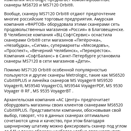
сканеры MS6720 и MS7120 Orbit®.
Вообще, сканеру MS7120 Orbit® отдают предпочтение
многие российские торговые предприятия. Амурская
компания «ФАРТОВ» оборудовала этими сканерами сеть
продовольственных магазинов «Россия» в Благовещенске.
В Челябинске компания «ВЦ СофтСервис» оснастила
сканерами Orbit® сети магазинов «Пятёрочка»,
«Незабудка», «Сигма», супермаркеты «Мясоедовъ»,
«Проспект», «Вечерний Челябинск», «Перекрёсток».
Компания «СофтБаланс» в Санкт-Петербурге установила
сканеры MS7120 в сети магазинов «Дети».
Помимо MS7120 Orbit® особенной популярностью
пользуются и другие сканеры Metrologic, такие как MS6520
Cubit®PLUS и линейка сканеров MS Voyager® MS9520
Voyager®, MS9540 VoyagerCG, MS9544 VoyagerPDF, MS 9530
Voyager ® RF , MS 9535 VoyagerBT .
Архангельская компания «АС Центр» предпочитает
оборудовать магазины своих клиентов сканерами MS6520
Cubit®PLUS. Представители компании, обосновывая свой
выбор, говорят, что в данных сканерах оптимально
сочетаются цена и качество, при этом благодаря
шарнирному штативу можно фиксировать сканер под углом