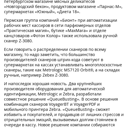
петербургском магазине мясных деликатесов
«Новгородский бекон», продуктовом магазине «Парнас-М»,
супермаркетах «Южный», «Диета 18».
Пермская группа компаний «Бионт» при автоматизации
рабочих мест кассиров в сети парфюмерных отделов
«Практическая магия», бутике «MaxMara» и отделе
канцтоваров «Фотон Колор» также использовала ручной
сканер Z-3080.
Если говорить о распределении сканеров по всему
магазину, то надо заметить, что большинство
производителей сканеров штрих-кода советуют в
супермаркетах на кассах устанавливать многоплоскостные
сканеры, такие как Metrologic MS7120 Orbit®, а на складах
ручные, например Zebex Z-3080.
И напоследок хорошая новость. Два крупнейших
производителя оборудования для автоматической
идентификации, Metrologic и Zebra, разработали
совместное решение «QueueBusting». В основе решения
комбинация сканеров VoyagerBT и VoyagerPDF и
мобильного принтера Zebra. «QueueBusting» сможет
избавить и покупателей, и продавцов от лишних стрессов и
отрицательных эмоций, вызываемых долгим стоянием в
очереди в кассу. Новое решение компании собираются