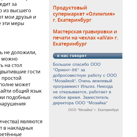
едит за
Продуктовый
то из высшего
супермаркет «Олимпия»
ют мои друзья и
г. Екатеринбург
е эти меры
Мастерская гравировки и
печати на чехлах «aiVai» г.
Екатеринбург
ть не доложили,
 А можно
ь на стол
Большое спасибо ООО
"Ориент-96" за
одвыпившие гости
добросовестную работу с ООО
и простой
"Мозайкой". Очень вежливый
вполне может
программист Ильгиз. Никогда
 найти общий язык
не отказывается, работает в
ами подобных
любое время. Заместитель
 нарушения
директора ООО "Мозайка"
ООО "Мозайка" г. Екатеринбург
чества) являются
т в накладных
ретённые