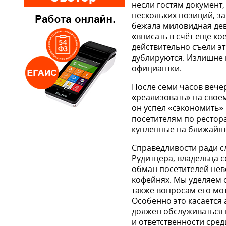
несли гостям документ,
нескольких позиций, за
бежала миловидная дев
«вписать в счёт еще ко
действительно съели эт
дублируются. Излишне г
официантки.
После семи часов вечер
«реализо­вать» на своем
он успел «сэкономить» 
посетителям по рестора
купленные на ближайш
Справедливости ради сл
Рудитцера, владельца с
обман посетителей нев
кофейнях. Мы уделяем 
также вопросам его мо
Особенно это касается 
должен обслу­живаться
и ответственности сред