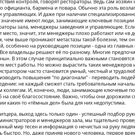
ствия контроля, говорят ресто­раторы. Ведь сам хозяин
 официан­та, бармена и повара. Обычно эта роль возлаг
 и управляющих. И даже при наличии специализированн
 значение имеют люди, занимающие ключевые позиции 
раторы зала, менеджеры заведения и управляю­щие. Есл
 место, значит, эти менед­жеры плохо работают или «в 
 чем выше проникают метастазы такой болезни, тем он
, особенно на руководящие позиции - одна из глав­ных
 Все владельцы решают её по-разному. Многие предпоч
оны». В этом случае принципиально важными становятся
их мест работы. Но можно вырастить таких менеджеров и
истратором часто становится умный, честный и трудолю
изводить повышения "по диагонали" - переводить люде
веде­ние: не каждый сможет стать требовательным начал
 коллегам. И, конечно, люди, занимающие ключевые по
 на своё благосостояние. Важно, чтобы они дорожили с
ии каких-то «тёмных дел» была для них недопустима.
тцера, выход здесь только один - успешный подбор рук
министраторов и менедже­ров зала, мы тщательно прове
нный мир тесен и информация о нечистых на руку людя
 быстро. Но, даже приняв нового чело­века, первое вре