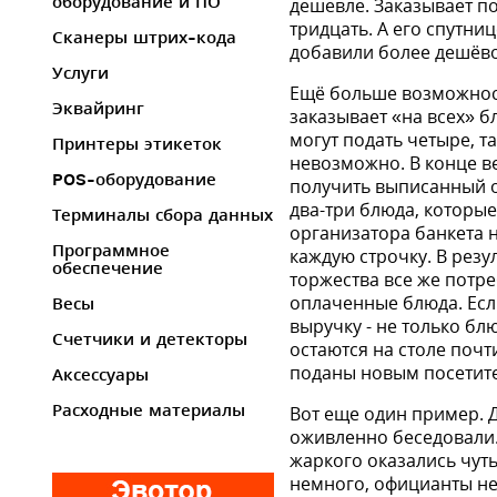
оборудование и ПО
дешевле. Заказывает по
тридцать. А его спутни
Сканеры штрих-кода
добавили более дешёво
Услуги
Ещё больше возможност
Эквайринг
заказывает «на всех» б
могут подать четыре, т
Принтеры этикеток
невозможно. В конце в
POS-оборудование
получить выписанный от
два-три блюда, которые
Терминалы сбора данных
организатора бан­кета 
Программное
каждую строчку. В резу
обеспечение
торжества все же потре
оплаченные блюда. Есл
Весы
выручку - не только бл
Счетчики и детекторы
остаются на столе поч
поданы новым посетител
Аксессуары
Расходные материалы
Вот еще один пример. Д
оживленно бесе­довали.
жаркого оказались чуть
немного, официанты не 