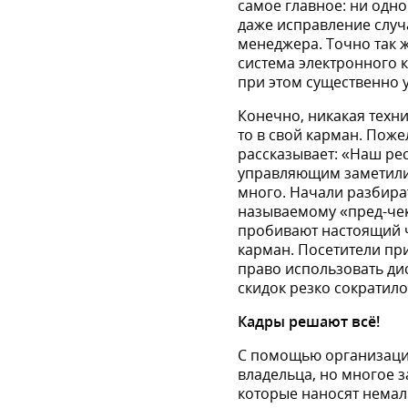
самое главное: ни одн
даже исправление случ
менеджера. Точно так ж
система электронного 
при этом существенно 
Конечно, никакая техни
то в свой карман. Пож
рассказывает: «Наш рес
управляющим заметили,
много. Начали разбират
называемому «пред-чеку»
пробивают настоящий че
карман. Посетители при
право использовать дис
скидок резко сократило
Кадры
решают
всё
!
С помощью организаци
владельца, но многое 
которые наносят немалы