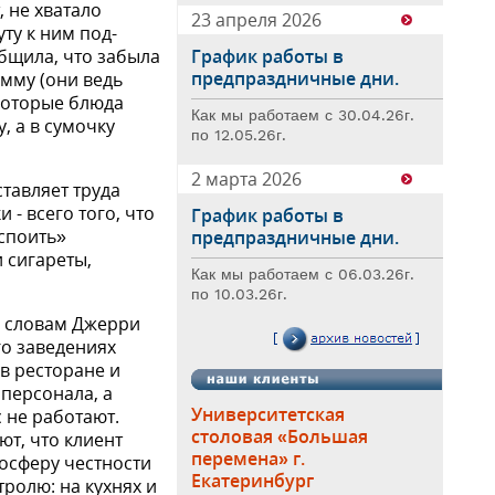
, не хватало
23 апреля 2026
ту к ним под­
бщила, что забыла
График работы в
предпраздничные дни.
умму (они ведь
екоторые блюда
Как мы работаем с 30.04.26г.
, а в сумочку
по 12.05.26г.
2 марта 2026
тавляет труда
 - всего того, что
График работы в
«споить»
предпраздничные дни.
 сигареты,
Как мы работаем с 06.03.26г.
по 10.03.26г.
о словам Джерри
го заведениях
в ресторане и
персонала, а
Университетская
 не работают.
столовая «Большая
ют, что клиент
перемена» г.
осферу честности
Екатеринбург
тролю: на кухнях и