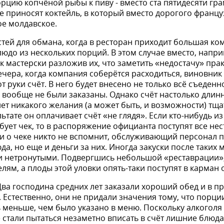
рцию копчёной рыбы к пиву - вме­сто ста пятидесяти гра
це приносят коктейль, в который вместо дорогого францу
е молдавское.
ей для обмана, когда в ресторан приходит большая ком
людо из нескольких порций. В этом случае вместо, напр
ак мастерски раз­ложив их, что заметить «недостачу» пра
ечера, когда компания соберётся расходиться, виновник
 руки счёт. В него будет внесено не толь­ко всё съеденн
 вообще не были заказаны. Однако счёт настоль­ко длинн
нет никакого желания (а может быть, и возможности) тщ
льтате он оплачивает счёт «не глядя». Если кто-нибудь и
бует чек, то в распоряже­ние официанта поступят все не
и о чеке никто не вспомнит, обслужи­вающий персонал 
юда, но еще и деньги за них. Иногда закуски после таких
ти нетронутыми. Подвергшись небольшой «реставрации»,
ям, а плоды этой уловки опять-таки посту­пят в карман
ва господина средних лет заказали хороший обед и в п
 Естественно, они не придали значения тому, что порции
 меньше, чем было указано в меню. Поскольку алко­гол
стали пытаться незаметно вписать в счёт лишние блюда.