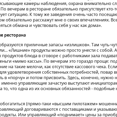
писывающие камеры наблюдения, охрана внимательно сл
 По вечерам в ресторане обязатель­но присутствует кто-
ует ситуацию. К тому же заведения очень часто посе­ща
ом обязательно расскажут мне о своих впечатлениях. Вс
яться обмана и чувствовать себя у нас как дома».
е ресторана
 образуются приличные запасы «излишков». Там чуть-чу
или... «Лишние» продук­ты можно просто унести с собой.
 про­дуктов блюда в сговоре с работника­ми зала подават
 деньги «мимо кассы». По вечерам это гораздо проще: п
ие на такие мелочи, как отсутствие кассового чека. Есл
т для удовлетворения собственных потребностей, повар 
ь в «порчу» и потом присвоить. Здесь, конечно, нужно
и, именно управляющие зачастую выступают инициатор
 то, что одна из их основных обязанно­стей - подобные
обогатиться (прямо-таки «высшим пилотажем» мошенни
правляющий догова­риваются с поставщиками и указы­ваю
родукты. Или управляющий «поднимает» цены за приоб