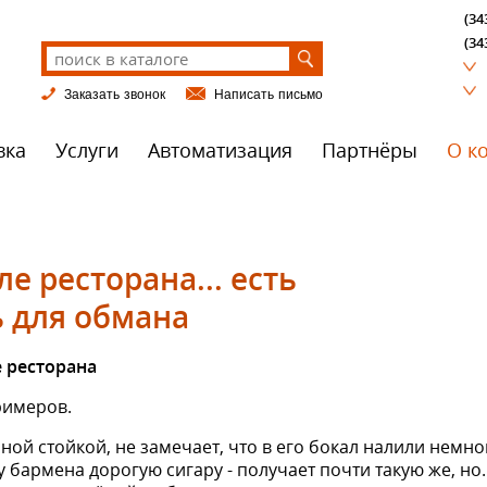
(34
(34
Заказать звонок
Написать письмо
вка
Услуги
Автоматизация
Партнёры
О к
е ресторана... есть
 для обмана
 ресторана
римеров.
рной стой­кой, не замечает, что в его бокал налили немн
 бармена дорогую сигару - получает почти такую же, но..