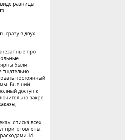
в виде разницы
та.
ь сразу в двух
внезапные про­
трольные
лярны были
ые тщательно
зовать постоянный
амм. Бывший
полный доступ к
лючительно закре­
заказы,
ка»: списка всех
т приготов­лены.
 расходами. И