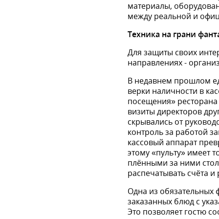
материалы, оборудовани
между реаль­ной и офи
Техника на
грани
фант
Для защиты своих интер
направле­ниях - орган
В недавнем прошлом е
верки наличности в кас
посещения» рестора­на
визиты директоров друг
скрывались от руковод
кон­троль за работой 
кассовый аппа­рат пре
этому «пульту» имеет 
плёнными за ними столи
распечатывать счёта и 
Одна из обязательных 
заказанных блюд с указ
Это позволяет гостю с