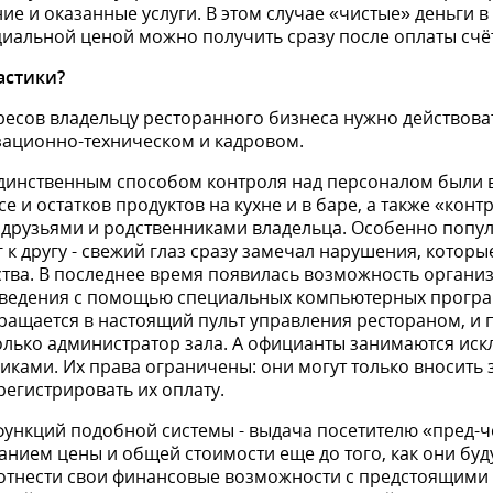
е и оказан­ные услуги. В этом случае «чистые» деньги 
циальной ценой можно получить сразу после оплаты счё
астики
?
есов вла­дельцу ресторанного бизнеса нужно действоват
изационно-техническом и кадровом.
динственным способом контроля над персоналом были 
се и остатков продуктов на кухне и в баре, а также «кон
 друзьями и родственниками владельца. Особенно попу
 к другу - свежий глаз сразу замечал наруше­ния, котор
ства. В последнее время появилась возмож­ность органи
заведения с помо­щью специальных компьютерных прогр
вращается в настоящий пульт управления рестораном, и 
только администратор зала. А официанты занимаются иск
ками. Их права ограничены: они могут только вносить 
регистрировать их оплату.
функций подобной системы - выдача посетителю «пред-че
анием цены и общей стоимости еще до того, как они буду
оотне­сти свои финансовые возможности с предстоящими