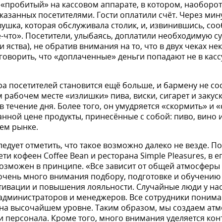
 «пробитый» на кассовом аппарате, в котором, наобо­рот
казанных посетителями. Гости опла­тили счёт. Через мину
ушка, которая обслуживала столик, и, извинившись, соо
е-что». Посетители, улыбаясь, доплатили необходимую с
и яства), не обратив внимания на то, что в двух чеках н
оворить, что «доплаченные» деньги попадают не в кассу
а посетителей становится ещё больше, и бармену не сос
 рабочем месте «излиш­ки» пива, виски, сигарет и закуски
в течение дня. Более того, он умудряется «скормить» и 
нной цене продукты, прине­сённые с собой: пиво, вино и
ем рынке.
едует отметить, что такое возможно далеко не везде. П
ети кофеен Coffee Bean и ресторана Simple Pleasures, в е
оз­можен в принципе. «Все зависит от общей атмосферы 
очень много внимания подбору, подготовке и обуче­нию 
тивации и повышения лояльности. Случайные люди у нас
администра­торов и менеджеров. Все сотрудники понима
 на высочайшем уровне. Таким образом, мы создаем атм
и персонала. Кроме того, много внима­ния уделяется кон