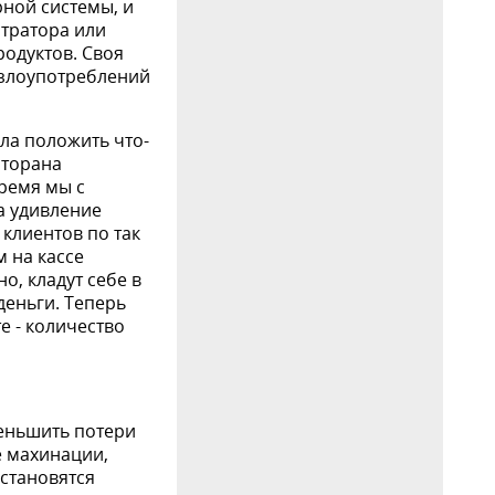
рной системы, и
стратора или
родуктов. Своя
 злоупотреблений
ла положить что-
сторана
время мы с
а удивление
кли­ентов по так
м на кассе
о, кладут себе в
деньги. Теперь
 - коли­чество
ньшить поте­ри
е махинации,
 становятся