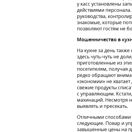
у касс установлены за
действиями персона­ла.
руководства, контролир
знакомые, кото­рые пот
позволяют гостям не бо
Мошенничество в кухн
На кухне за день также
здесь чуть-чуть не дол
приготовленные из этих
посетите­лям, получая
редко обраща­ют вниман
«экономии» не хвата­е
свежие продукты списат
с управляю­щим. Кстат
махинаций. Несмотря на
выявлять и пресекать.
Отличными способами 
следую­щие. Повар и у
завышенные цены на п