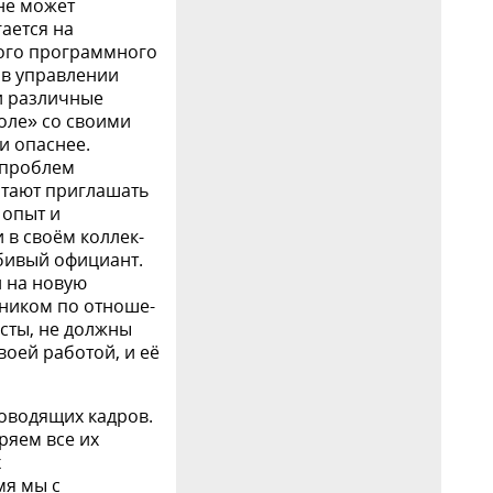
 не может
ается на
ого про­граммного
в управлении
и различные
доле» со своими
и опаснее.
 проблем
итают приглашать
 опыт и
 в своём коллек­
бивый официант.
й на новую
ьником по отноше­
сты, не должны
воей работой, и её
оводящих кадров.
ряем все их
х
мя мы с