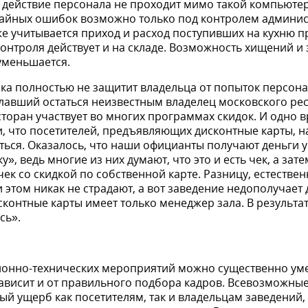
о действие персонала не проходит мимо такой компьюте
айных ошибок воз­можно только под контролем адми­ни
е учитывается приход и расход поступивших на кухню п
контроля действует и на складе. Возможность хищений и
уменьшается.
ка полно­стью не защитит владельца от попыток персона
елавший остаться неизвестным владелец московско­го ре
торан участвует во многих про­граммах скидок. И одно 
 что посети­телей, предъявляющих дисконтные карты, н
ься. Оказалось, что наши официанты получают деньги у 
, ведь многие из них думают, что это и есть чек, а зате
к со скид­кой по собственной карте. Разницу, естественн
 этом никак не стра­дают, а вот заведение недополучает 
контные карты имеет только менеджер зала. В результате
сь».
онно-технических мероприятий можно существенно уме
зависит и от правильного подбора кадров. Всевозможны
й ущерб как посе­тителям, так и владельцам заведе­ний,