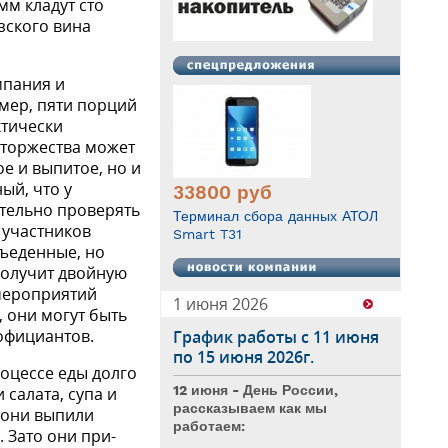
мм кладут сто
зского вина
па­ния и
имер, пяти порций
ктически
 торжества может
ое и выпитое, но и
ый, что у
33800
руб
ательно проверять
Терминал сбора данных АТОЛ
з участников
Smart T31
съеденные, но
получит двойную
 мероприятий
1 июня 2026
 они могут быть
 официантов.
График работы с 11 июня
по 15 июня 2026г.
роцессе еды долго
12 июня - День России,
 салата, супа и
рассказываем как мы
я они выпили
работаем:
 Зато они при­