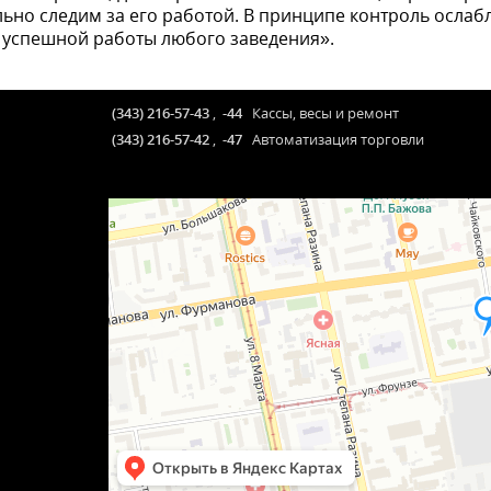
но следим за его работой. В принципе контроль ослабля
 успеш­ной работы любого заведения».
(343) 216-57-43
,
-44
Кассы, весы и ремонт
(343) 216-57-42
,
-47
Автоматизация торговли