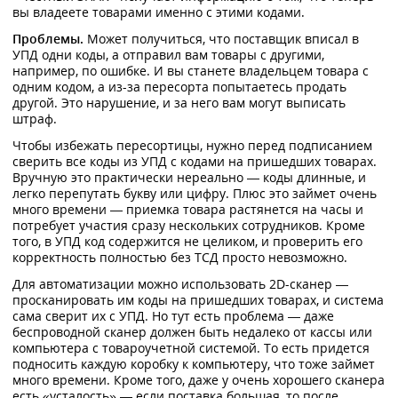
вы владеете товарами именно с этими кодами.
Проблемы.
Может получиться, что поставщик вписал в
УПД одни коды, а отправил вам товары с другими,
например, по ошибке. И вы станете владельцем товара с
одним кодом, а из-за пересорта попытаетесь продать
другой. Это нарушение, и за него вам могут выписать
штраф.
Чтобы избежать пересортицы, нужно перед подписанием
сверить все коды из УПД с кодами на пришедших товарах.
Вручную это практически нереально — коды длинные, и
легко перепутать букву или цифру. Плюс это займет очень
много времени — приемка товара растянется на часы и
потребует участия сразу нескольких сотрудников. Кроме
того, в УПД код содержится не целиком, и проверить его
корректность полностью без ТСД просто невозможно.
Для автоматизации можно использовать 2D-сканер —
просканировать им коды на пришедших товарах, и система
сама сверит их с УПД. Но тут есть проблема — даже
беспроводной сканер должен быть недалеко от кассы или
компьютера с товароучетной системой. То есть придется
подносить каждую коробку к компьютеру, что тоже займет
много времени. Кроме того, даже у очень хорошего сканера
есть «усталость» — если поставка большая, то после