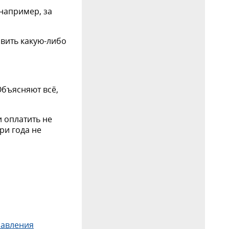
например, за
авить какую-либо
Объясняют всё,
и оплатить не
ри года не
равления