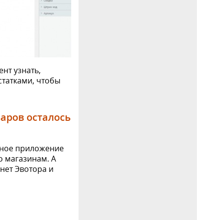
нт узнать,
статками, чтобы
варов осталось
ьное приложение
о магазинам. А
инет Эвотора и