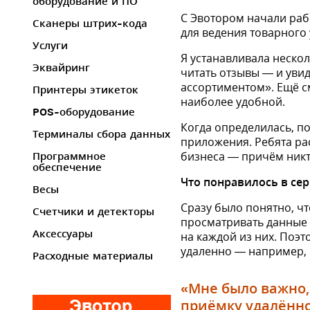
оборудование и ПО
С Эвотором начали рабо
Сканеры штрих-кода
для ведения товарного 
Услуги
Я устанавливала неско
Эквайринг
читать отзывы — и уви
ассортиментом». Ещё с
Принтеры этикеток
наиболее удобной.
POS-оборудование
Когда определилась, п
Терминалы сбора данных
приложения. Ребята рас
бизнеса — причём никт
Программное
обеспечение
Что понравилось в сер
Весы
Сразу было понятно, чт
Счетчики и детекторы
просматривать данные о
Аксессуары
на каждой из них. Поэ
удаленно — например,
Расходные материалы
«Мне было важно,
приёмку удалённ