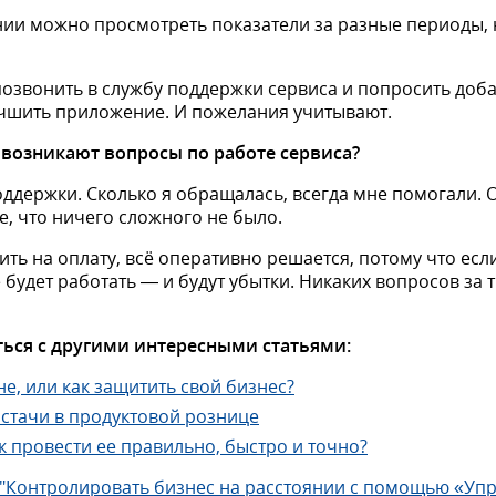
и можно просмотреть показатели за разные периоды, 
позвонить в службу поддержки сервиса и попросить доб
учшить приложение. И пожелания учитывают.
и возникают вопросы по работе сервиса?
ддержки. Сколько я обращалась, всегда мне помогали. 
, что ничего сложного не было.
ить на оплату, всё оперативно решается, потому что есл
будет работать — и будут убытки. Никаких вопросов за т
ься с другими интересными статьями:
е, или как защитить свой бизнес?
остачи в продуктовой рознице
к провести ее правильно, быстро и точно?
"Контролировать бизнес на расстоянии с помощью «Уп