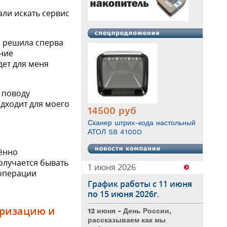
али искать сервис
а решила сперва
ние
дет для меня
 поводу
одходит для моего
14500
руб
Сканер штрих-кода настольный
АТОЛ SB 4100D
лённо
олучается бывать
1 июня 2026
 операции
График работы с 11 июня
по 15 июня 2026г.
аризацию и
12 июня - День России,
рассказываем как мы