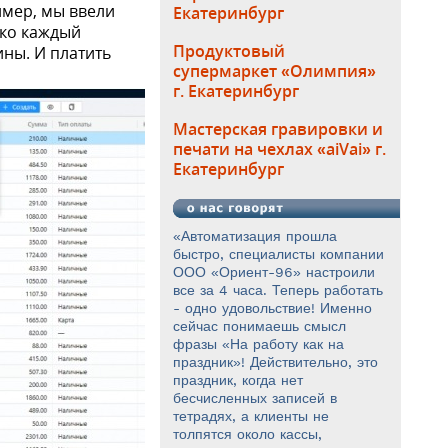
имер, мы ввели
Екатеринбург
ько каждый
Продуктовый
ины. И платить
супермаркет «Олимпия»
г. Екатеринбург
Мастерская гравировки и
печати на чехлах «aiVai» г.
Екатеринбург
«Автоматизация прошла
быстро, специалисты компании
ООО «Ориент-96» настроили
все за 4 часа. Теперь работать
- одно удовольствие! Именно
сейчас понимаешь смысл
фразы «На работу как на
праздник»! Действительно, это
праздник, когда нет
бесчисленных записей в
тетрадях, а клиенты не
толпятся около кассы,