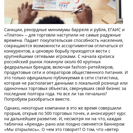
Санкции, рекордные минимумы барреля и рубля, ЕГАИС и
«Платон» – для торговли наступили не самые радужные
времена. Падает покупательская способность населения,
сокращаются возможности ассортиментом отличаться от
конкурентов, а ценовую борьбу приходится вести с
крупнейшими сетевыми игроками. С начала кризиса
российский рынок покинули около 60 крупных
федеральных брендов, включая fashion-ритейлеров,
продуктовые сети и операторов общественного питания. И
это только официально публикуемая в сети статистика,
которая не располагает данными о локальной рознице или
одиночных торговых объектах, свернувших свой бизнес за
последние полтора года. Но все ли так печально?
Попробуем разобраться вместе.
Однако, некоторые компании в это же время совершили
прорыв, открыв по 500 торговых точек, и анонсируют курс
на дальнейшее развитие. И, несмотря ни на что, каждая
табличка «Аренда» рано или поздно сменяется баннером
«Мы открылись». О чем это говорит? О том, что «ветер