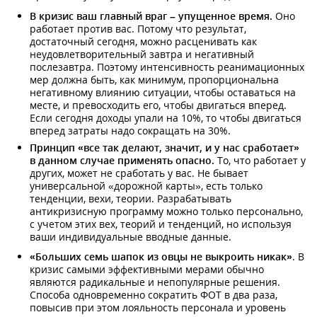
В кризис ваш главный враг – упущенное время.
Оно
работает против вас. Потому что результат,
достаточный сегодня, можно расценивать как
неудовлетворительный завтра и негативный
послезавтра. Поэтому интенсивность реанимационных
мер должна быть, как минимум, пропорциональна
негативному влиянию ситуации, чтобы оставаться на
месте, и превосходить его, чтобы двигаться вперед.
Если сегодня доходы упали на 10%, то чтобы двигаться
вперед затраты надо сокращать на 30%.
Принцип «все так делают, значит, и у нас сработает»
в данном случае применять опасно.
То, что работает у
других, может не сработать у вас. Не бывает
универсальной «дорожной карты», есть только
тенденции, вехи, теории. Разрабатывать
антикризисную программу можно только персонально,
с учетом этих вех, теорий и тенденций, но используя
ваши индивидуальные вводные данные.
«Больших семь шапок из овцы не выкроить никак»
. В
кризис самыми эффективными мерами обычно
являются радикальные и непопулярные решения.
Способа одновременно сократить ФОТ в два раза,
повысив при этом лояльность персонала и уровень