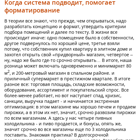
Когда система подводит, помогает
форматирование
В теории все знают, что прежде, чем открываться, надо
разработать концепцию и формат, утвердить критерии
подбора помещений и далее по тексту. В жизни все
происходит иначе: одно помещение было в собственности,
другое подвернулось по хорошей цене, третье взяли
потому, что собственник купил квартиру в элитном доме и
захотел открыть свой «придворный» магазин, четвертое –
ну, надо же было где-то срочно открывать… В итоге, наша
розница может включать одновременно и минимаркет 80
2
м
, и 200-метровый магазин в спальном районе. и
приличный супермаркет в престижном квартале. В итоге
разное все: торговая площадь, складские возможности,
оборудование, ассортимент и покупательский спрос. Все
более-менее работает, но вот наступает спад, кризис,
санкции, выручка падает - и начинается экстренная
оптимизация: в этом магазине мы хорошо печем и продаем
пирожки, а в этом их нет, значит, срочно развозим пирожки
по всем магазинам. А здесь у нас четыре пивных
холодильника - и пиво продается, и бонусы, опять же,
значит срочно во все магазины еще по 3 холодильника
поставить. Знакомая практика? В долгосрочной