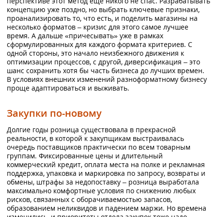
перспективе этот метод еще никого не спас. Разрабатывать
концепцию уже поздно, но выбрать ключевые признаки,
проанализировать то, что есть, и поделить магазины на
несколько форматов – кризис для этого самое лучшее
время. А дальше «причесывать» уже в рамках
сформулированных для каждого формата критериев. С
одной стороны, это начало неизбежного движения к
оптимизации процессов, с другой, диверсификация – это
шанс сохранить хотя бы часть бизнеса до лучших времен.
В условиях внешних изменений разноформатному бизнесу
проще адаптироваться и выживать.
Закупки по-новому
Долгие годы розница существовала в прекрасной
реальности, в которой к закупщикам выстраивалась
очередь поставщиков практически по всем товарным
группам. Фиксированные цены и длительный
коммерческий кредит, оплата места на полке и рекламная
поддержка, упаковка и маркировка по запросу, возвраты и
обмены, штрафы за недопоставку – розница выработала
максимально комфортные условия по снижению любых
рисков, связанных с оборачиваемостью запасов,
образованием неликвидов и падением маржи. Но времена
изменились, и приоритеты отдела закупок тоже надо