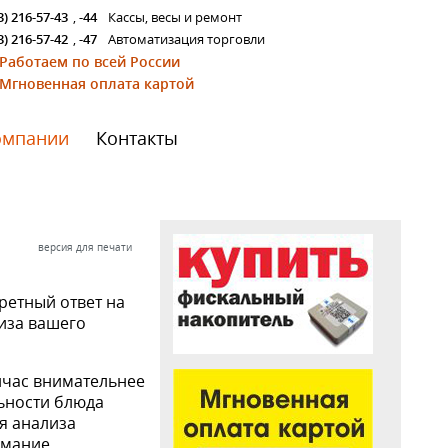
3) 216-57-43
,
-44
Кассы, весы и ремонт
3) 216-57-42
,
-47
Автоматизация торговли
Работаем по всей России
Мгновенная оплата картой
омпании
Контакты
версия для печати
ретный ответ на
лиза вашего
ейчас внимательнее
ьности блюда
я анализа
имание.