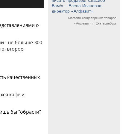
писать продавец! Спасибо
Вам!» - Елена Ивановна,
директор «Алфавит».
Магазин канцелярских товаров
«Алфавит» г. Екатеринбург
редставлениями о
 - не больше 300
о, второе -
ость качественных
хся кафе и
ишь бы "обрасти"