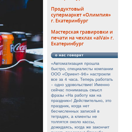
Продуктовый
супермаркет «Олимпия»
г. Екатеринбург
Мастерская гравировки и
печати на чехлах «aiVai» г.
Екатеринбург
«Автоматизация прошла
быстро, специалисты компании
ООО «Ориент-96» настроили
все за 4 часа. Теперь работать
- одно удовольствие! Именно
сейчас понимаешь смысл
фразы «На работу как на
праздник»! Действительно, это
праздник, когда нет
бесчисленных записей в
тетрадях, а клиенты не
толпятся около кассы,
дожидаясь, когда же закончит