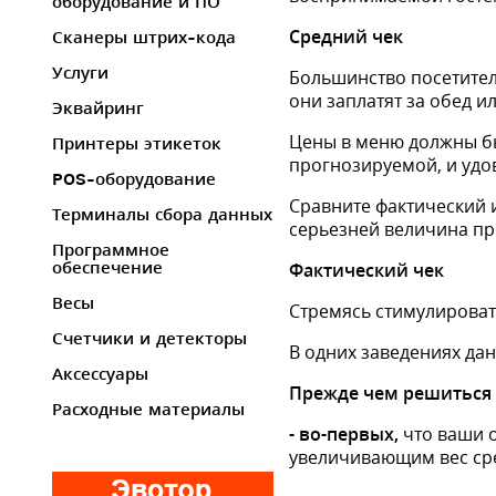
оборудование и ПО
Средний чек
Сканеры штрих-кода
Услуги
Большинство посетител
они заплатят за обед и
Эквайринг
Цены в меню должны бы
Принтеры этикеток
прогнозируемой, и удо
POS-оборудование
Сравните фактический 
Терминалы сбора данных
серьезней величина пр
Программное
обеспечение
Фактический чек
Весы
Стремясь стимулироват
Счетчики и детекторы
В одних заведениях дан
Аксессуары
Прежде чем решиться 
Расходные материалы
- во-первых,
что ваши 
увеличивающим вес сре