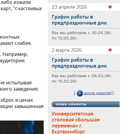
 либо изжили
23 апреля 2026
карт, "счастливых
График работы в
предпраздничные дни.
Как мы работаем с 30.04.26г.
сконтных
по 12.05.26г.
ывают слабее.
2 марта 2026
ь. Например,
График работы в
 аудитории.
предпраздничные дни.
Как мы работаем с 06.03.26г.
по 10.03.26г.
 не испытывая
воего заведения.
азброс в ценах
позиции завышенная
Университетская
столовая «Большая
перемена» г.
Екатеринбург