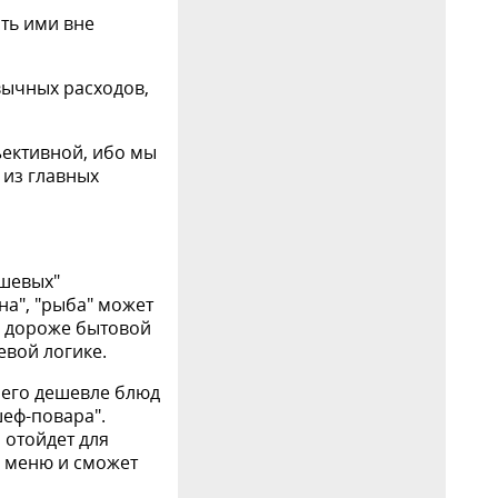
ть ими вне
вычных расходов,
ъективной, ибо мы
 из главных
ешевых"
на", "рыба" может
ть дороже бытовой
евой логике.
 его дешевле блюд
шеф-повара".
 отойдет для
м меню и сможет