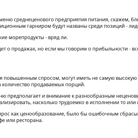
 меню среднеценового предприятия питания, скажем, бл
диционным гарниром будут названы среди позиций - лид
кие морепродукты - вряд ли.
 идет о продажах, но если мы говорим о прибыльности - в
 повышенным спросом, могут иметь не самую высокую 
а количество продаваемых порций.
ню предполагает и внимание к разнообразным неценов
ализировать, насколько трудоемко в исполнении то или
прос как ценообразование, было бы ошибочным сбрасыв
е или ресторана.