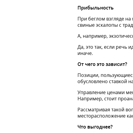
Прибыльность
При беглом взгляде на
свиные эскалопы с тра
А, например, экзотичес
Да, это так, если речь
иначе.
От чего это зависит?
Позиции, пользующиеся
обусловлено ставкой н
Управление ценами ме
Например, стоит проан
Рассматривая такой во
месторасположение каф
Что выгоднее?