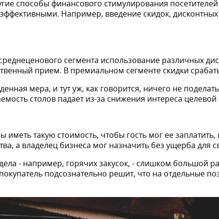
ругие способы финансового стимулирования посетителей
 эффективными. Например, введение скидок, дисконтных 
 среднеценового сегмента использование различных ди
ственный прием. В премиальном сегменте скидки срабат
денная мера, и тут уж, как говорится, ничего не поделат
емость столов падает из-за снижения интереса целевой
 иметь такую стоимость, чтобы гость мог ее заплатить,
ва, а владелец бизнеса мог назначить без ущерба для с
дела - например, горячих закусок, - слишком большой р
, покупатель подсознательно решит, что на отдельные 