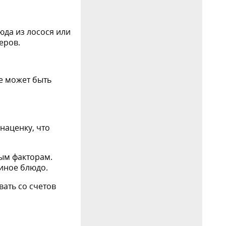
юда из лосося или
еров.
се может быть
наценку, что
ым факторам.
 иное блюдо.
ать со счетов