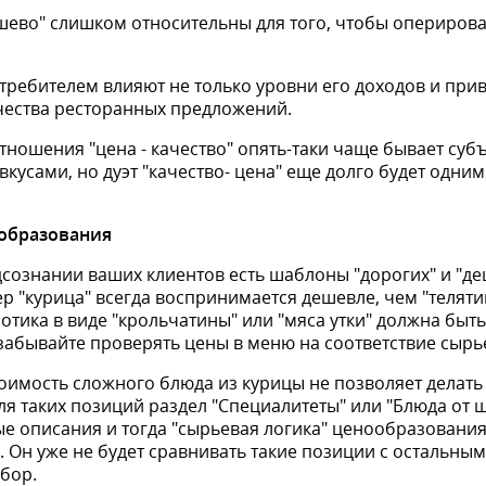
ешево" слишком относительны для того, чтобы оперирова
требителем влияют не только уровни его доходов и при
ачества ресторанных предложений.
тношения "цена - качество" опять-таки чаще бывает суб
кусами, но дуэт "качество- цена" еще долго будет одним
ообразования
одсознании ваших клиентов есть шаблоны "дорогих" и "д
 "курица" всегда воспринимается дешевле, чем "теляти
зотика в виде "крольчатины" или "мяса утки" должна бы
забывайте проверять цены в меню на соответствие сырь
тоимость сложного блюда из курицы не позволяет делать
 для таких позиций раздел "Специалитеты" или "Блюда от 
ые описания и тогда "сырьевая логика" ценообразования
. Он уже не будет сравнивать такие позиции с остальны
бор.