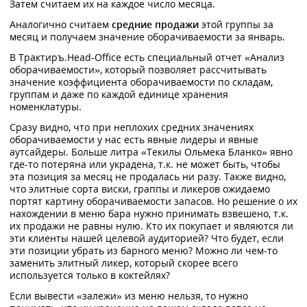
Затем считаем их на каждое число месяца.
Аналогично считаем
средние продажи
этой группы за
месяц и получаем значение оборачиваемости за январь.
В Трактиръ.Head-Office есть специальный отчет «Анализ
оборачиваемости», который позволяет рассчитывать
значение коэффициента оборачиваемости по складам,
группам и даже по каждой единице хранения
номенклатуры.
Сразу видно, что при неплохих средних значениях
оборачиваемости у нас есть явные лидеры и явные
аутсайдеры. Больше литра «Текилы Ольмека Бланко» явно
где-то потеряна или украдена, т.к. не может быть, чтобы
эта позиция за месяц не продалась ни разу. Также видно,
что элитные сорта виски, граппы и ликеров ожидаемо
портят картину оборачиваемости запасов. Но решение о их
нахождении в меню бара нужно принимать взвешено, т.к.
их продажи не равны нулю. Кто их покупает и являются ли
эти клиенты нашей целевой аудиторией? Что будет, если
эти позиции убрать из барного меню? Можно ли чем-то
заменить элитный ликер, который скорее всего
используется только в коктейлях?
Если вывести «залежи» из меню нельзя, то нужно