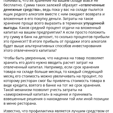
понимать, что их хранение на вашем складе вовсе не
бесплатно. Сумма таких залежей образует «
отвлеченные
денежные средства
», ведь пока у вас на складе пылится
ящик редкого алкоголя вместе с ним ожидают возврата и
вложенные в его покупку деньги. Затраты на такое
хранение проще всего выразить в терминах
упущенной
выгоды
. Каков средний процент отдачи на вложенный
капитал на вашем предприятии? А если просто положить
эту сумму в банк на депозит, то сколько процентов прибыли
это принесет? В итоге прибыль от продажи этого алкоголя
будет выше альтернативных способов инвестирования
этого отвлеченного капитала?
Чтобы быть уверенным, что наценка на товар позволяет
хранить его долго нужно вводить расчет затрат на
отвлеченный капитал. Например, если срок хранения
товара на складе больше месяца, то каждый следующий
месяц его стоимость можно увеличивать на процент, по
которому ресторан смог бы привлечь стоимость товара в
виде кредита, взятого в банке на тот же срок хранения.
Такой механизм позволит учесть затраты на
«замороженный капитал» в наценке и принимать
взвешенные решения о нахождении той или иной позиции
в меню ресторана.
Известно, что профилактика является лучшим средством от