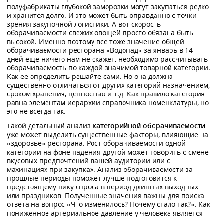
полуфабрикаты глубокой заморозки могут закупаться редко
и хранится долго. И это может быть оправданно с точки
зрения закупочной логистики. А вот скорость
оборачиваемости свежих овощей просто обязана быть
высокой. Именно поэтому все тоже значение общей
оборачиваемости ресторана «Водопад» за январь в 14
дней еще ничего нам не скажет, необходимо рассчитывать
оборачиваемость по каждой значимой товарной категории.
Как ее определить решайте сами. Но она должна
существенно отличаться от других категорий назначением,
сроком хранения, ценностью и т.д. Как правило категория
равна элементам иерархии справочника номенклатуры, но
это не всегда так.
Такой детальный анализ
категорийной оборачиваемости
уже может выделить существенные факторы, влияющие на
«здоровье» ресторана. Рост оборачиваемости одной
категории на фоне падения другой может говорить о смене
вкусовых предпочтений вашей аудитории или о
махинациях при закупках. Анализ оборачиваемости за
прошлые периоды поможет лучше подготовится к
предстоящему пику спроса в период длинных выходных
или праздников. Полученные значения важны для поиска
ответа на вопрос «Что изменилось? Почему стало так?». Как
пониженное артериальное давление у человека является