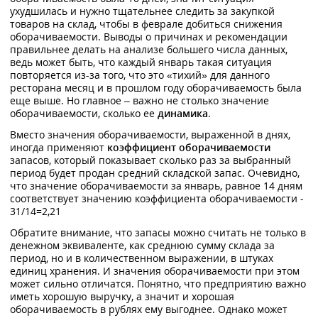
ухудшилась и нужно тщательнее следить за закупкой
товаров на склад, чтобы в феврале добиться снижения
оборачиваемости. Выводы о причинах и рекомендации
правильнее делать на анализе большего числа данных,
ведь может быть, что каждый январь такая ситуация
повторяется из-за того, что это «тихий» для данного
ресторана месяц и в прошлом году оборачиваемость была
еще выше. Но главное – важно не столько значение
оборачиваемости, сколько ее
динамика
.
Вместо значения оборачиваемости, выраженной в днях,
иногда применяют
коэффициент оборачиваемости
запасов, который показывает сколько раз за выбранный
период будет продан средний складской запас. Очевидно,
что значение оборачиваемости за январь, равное 14 дням
соответствует значению коэффициента оборачиваемости -
31/14=2,21
Обратите внимание, что запасы можно считать не только в
денежном эквиваленте, как среднюю сумму склада за
период, но и в количественном выражении, в штуках
единиц хранения. И значения оборачиваемости при этом
может сильно отличатся. Понятно, что предприятию важно
иметь хорошую выручку, а значит и хорошая
оборачиваемость в рублях ему выгоднее. Однако может