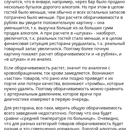
случится, что в январе, например, через бар было продано
несколько бутылок дорогого алкоголя. Но при этом в целом
гостей было меньше, чем обычно и всех остальных запасов
потрачено было меньше. При расчете оборачиваемости в
рублях вы увидите положительную картину – она
уменьшится, т.к. выручка больше из-за больших сумм
продаж алкоголя. А при расчете в «штуках» - наоборот,
увеличится, т.к. реальных гостей стало меньше, и в целом
финансовая ситуация ресторана ухудшилась, т.к. реальный
товарный запас увеличился. Поэтому более точную
картину покажет расчет оборачиваемости и «в рублях», и
«в штуках» и их анализ.
Если оборачиваемость растет, значит по аналогии с
кровообращением, ток крови замедляется. Возникают
«застои» товаров, что рано или поздно приведет к их
порче или потери качества, возникают «тромбы», которые
нужно удалять. Поэтому оборачиваемость можно сравнить
с артериальным давлением, которое врачи при
диагностике измеряют в первую очередь.
Для ресторана, все-таки, мерить общую оборачиваемость
всего заведения недостаточно. Потому что она будет
сравни «средней температуре по больнице». Очевидно,
что для разных категорий товаров оборачиваемость будет
разная и это совершенно нормально. Дорогой алкоголь или