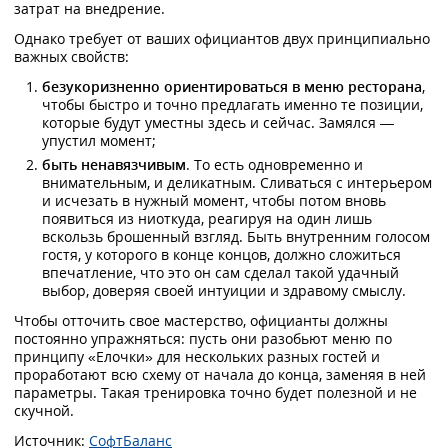
затрат на внедрение.
Однако требует от ваших официантов двух принципиально
важных свойств:
безукоризненно ориентироваться в меню ресторана
,
чтобы быстро и точно предлагать именно те позиции,
которые будут уместны здесь и сейчас. Замялся —
упустил момент;
быть ненавязчивым
. То есть одновременно и
внимательным, и деликатным. Сливаться с интерьером
и исчезать в нужный момент, чтобы потом вновь
появиться из ниоткуда, реагируя на один лишь
вскользь брошенный взгляд. Быть внутренним голосом
гостя, у которого в конце концов, должно сложиться
впечатление, что это он сам сделал такой удачный
выбор, доверяя своей интуиции и здравому смыслу.
Чтобы отточить свое мастерство, официанты должны
постоянно упражняться: пусть они разобьют меню по
принципу «Елочки» для нескольких разных гостей и
проработают всю схему от начала до конца, заменяя в ней
параметры. Такая тренировка точно будет полезной и не
скучной.
Источник:
СофтБаланс