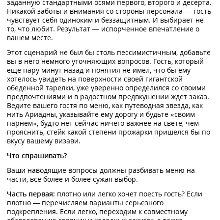
заданную стандартными осями первого, второго и десерта.
Никакой заботы и внимания со стороны персонала — гость
чувствует себя одиноким и беззащитным. И выбирает не
то, что любит. Результат — испорченное впечатление о
вашем месте.
Этот сценарий не был бы столь пессимистичным, добавьте
вы в него немного уточняющих вопросов. Гость, который
еще пару минут назад и понятия не имел, что бы ему
хотелось увидеть на поверхности своей гигантской
обеденной тарелки, уже уверенно определился со своими
предпочтениями и в радостном предвкушении ждет заказ.
Ведите вашего гостя по меню, как путеводная звезда, как
нить Ариадны, указывайте ему дорогу и будьте «своим
парнем», будто нет сейчас ничего важнее на свете, чем
прояснить, стейк какой степени прожарки пришелся бы по
вкусу вашему визави.
Что спрашивать?
Ваши наводящие вопросы должны разбивать меню на
части, все более и более сужая выбор.
Часть первая:
плотно или легко хочет поесть гость? Если
плотно — перечисляем варианты серьезного
подкрепления. Если легко, переходим к совместному