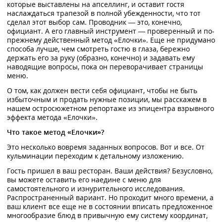
которые выставлены на апселлинг, и оставит гостя
наслаждаться трапезой в полной убежденности, что тот
сделал этот выбор сам. Проводник — это, конечно,
официант. А его главный инструмент — проверенный и по-
прежнему действенный метод «Елочки». Еще не придумано
способа лучше, чем смотреть гостю в глаза, бережно
держать его за руку (образно, конечно) и задавать ему
наводящие вопросы, пока он переворачивает страницы
меню.
О том, как должен вести себя официант, чтобы не быть
избыточным и продать нужные позиции, мы расскажем в
нашем остросюжетном репортаже из эпицентра взрывного
эффекта метода «Елочки».
Что такое метод «Елочки»?
Это несколько вовремя заданных вопросов. Вот и все. От
кульминации переходим к детальному изложению.
Гость пришел в ваш ресторан. Ваши действия? Безусловно,
вы можете оставить его наедине с меню для
самостоятельного и изнурительного исследования.
Распространенный вариант. Но проходит много времени, а
ваш клиент все еще не в состоянии вписать предложенное
многообразие блюд в привычную ему систему координат,