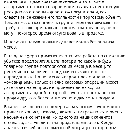
их аналоги). Даже кратковременное отсутствие в
ассортименте таких товаров может вызвать негативную
реакцию со стороны «дорогого» покупателя и, как
следствие, снижение его лояльности к торговому объекту.
Товары же, относящиеся к группе «мелких покупок», не
требуют столь пристального внимания товароведов и
могут некоторое время отсутствовать в продаже.
И получать такую аналитику невозможно без анализа
чеков.
Еще одна сфера применения анализа работа по снижению
убытков предприятия. Если потери по какой-нибудь
товарной группе повторяются из месяца в месяц, то
решение о снятии её с продажи выглядит вполне
оправданным. Но не всегда «вероятное» становится
«очевидным». Только анализ кассовых операций может
дать ответ на вопрос, не приведёт ли вывод из
ассортимента одной товарной группы к прекращению
продаж другого, более интересного для сети продукта.
В качестве типового примера «связанных» групп можно
привести коньяк, шоколад, лимоны. Встречаются и очень
необычные сочетания. «У одного из наших клиентов
стояла задача увеличения продаж памперсов. В ходе
анализа связей ассортиментной матрицы на торговом