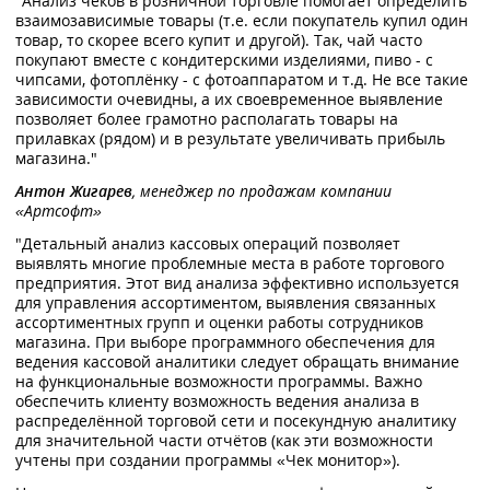
"Анализ чеков в розничной торговле помогает определить
взаимозависимые товары (т.е. если покупатель купил один
товар, то скорее всего купит и другой). Так, чай часто
покупают вместе с кондитерскими изделиями, пиво - с
чипсами, фотоплёнку - с фотоаппаратом и т.д. Не все такие
зависимости очевидны, а их своевременное выявление
позволяет более грамотно располагать товары на
прилавках (рядом) и в результате увеличивать прибыль
магазина."
Антон Жигарев
, менеджер по продажам компании
«Артсофт»
"Детальный анализ кассовых операций позволяет
выявлять многие проблемные места в работе торгового
предприятия. Этот вид анализа эффективно используется
для управления ассортиментом, выявления связанных
ассортиментных групп и оценки работы сотрудников
магазина. При выборе программного обеспечения для
ведения кассовой аналитики следует обращать внимание
на функциональные возможности программы. Важно
обеспечить клиенту возможность ведения анализа в
распределённой торговой сети и посекундную аналитику
для значительной части отчётов (как эти возможности
учтены при создании программы «Чек монитор»).