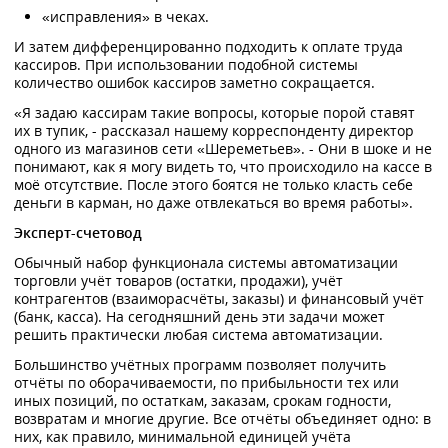
«исправления» в чеках.
И затем дифференцированно подходить к оплате труда
кассиров. При использовании подобной системы
количество ошибок кассиров заметно сокращается.
«Я задаю кассирам такие вопросы, которые порой ставят
их в тупик, - рассказал нашему корреспонденту директор
одного из магазинов сети «Шереметьев». - Они в шоке и не
понимают, как я могу видеть то, что происходило на кассе в
моё отсутствие. После этого боятся не только класть себе
деньги в карман, но даже отвлекаться во время работы».
Эксперт-счетовод
Обычный набор функционала системы автоматизации
торговли учёт товаров (остатки, продажи), учёт
контрагентов (взаиморасчёты, заказы) и финансовый учёт
(банк, касса). На сегодняшний день эти задачи может
решить практически любая система автоматизации.
Большинство учётных программ позволяет получить
отчёты по оборачиваемости, по прибыльности тех или
иных позиций, по остаткам, заказам, срокам годности,
возвратам и многие другие. Все отчёты объединяет одно: в
них, как правило, минимальной единицей учёта