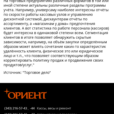
На торговых предприятиях различных форматов в той или
иной степени актуальны различные разделы программы
учёта. Например, универсаму наиболее интересны отчёты
по скорости работы кассовых узлов и управлению
дисконтной системой, дискаунтерам отчёты по
ассортименту, а «магазинам у дома» предпочтения
клиентов. А вот статистика по работе персонала (кассиров)
будет интересна в одинаковой степени всем. Сегментация
клиентов в итоге позволяет обнаружить скрытые
зависимости, например, на объём закупки определённым
образом может влиять сочетание каких-то характеристик
удалённость клиента, физическое это или юридическое
лицо и т.п., что позволяет соответствующим образом
корректировать политику продаж и продвижения своих
продуктов/услуг."
Источник: "Торговое дело"
(343) 216-57-43
,
-44
Кассы, весы и ремонт