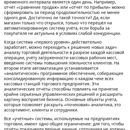
временного интервала является один день. Например,
отчёт «сравнение продаж» или «отчёт по прибыли» можно
сформировать за период продолжительностью не менее
одного дня. Достаточно ли такой точности? Да, если
магазин только что открылся, только что перешёл на
автоматизированную систему учёта, если борьба за
покупателя не актуальна в условиях слабой конкуренции.
Когда система «первого уровня» действительно
заработает, можно переходить к решению новых задач
анализу торговой деятельности в разрезе каждой кассовой
операции, учёту загруженности кассовых рабочих мест,
введению системы повышения лояльности клиентов. На
втором этапе автоматизации устанавливается
«аналитическое» программное обеспечение, собирающее
консолидированную информацию о каждом чеке всех
кассовых станций торгового предприятия. Эти
аналитические отчёты способны повлиять на принятие
крайне серьёзных управленческих решений и расширить
картину восприятия бизнеса. Основные объекты учёта,
которые позволяет раскрыть «почековая» аналитика, это
ассортимент, клиенты и сотрудники.
Все «учётные» системы, используемые на предприятиях
торговли, имеют одно общее ограничение: для того, чтобы
отчёты показывали верные данные, сотрудники не должны