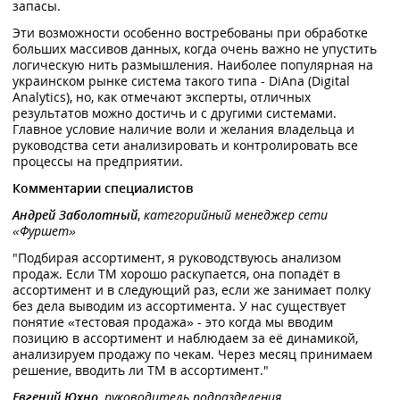
запасы.
Эти возможности особенно востребованы при обработке
больших массивов данных, когда очень важно не упустить
логическую нить размышления. Наиболее популярная на
украинском рынке система такого типа - DiAna (Digital
Analytics), но, как отмечают эксперты, отличных
результатов можно достичь и с другими системами.
Главное условие наличие воли и желания владельца и
руководства сети анализировать и контролировать все
процессы на предприятии.
Комментарии специалистов
Андрей Заболотный
,
категорийный менеджер сети
«Фуршет»
"Подбирая ассортимент, я руководствуюсь анализом
продаж. Если ТМ хорошо раскупается, она попадёт в
ассортимент и в следующий раз, если же занимает полку
без дела выводим из ассортимента. У нас существует
понятие «тестовая продажа» - это когда мы вводим
позицию в ассортимент и наблюдаем за её динамикой,
анализируем продажу по чекам. Через месяц принимаем
решение, вводить ли ТМ в ассортимент."
Евгений Юхно
, руководитель подразделения